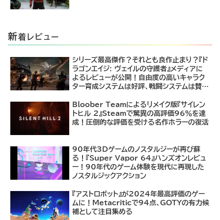
新
着レビュー
シリーズ最高傑作？それとも良作止まり？『ド
ラゴンエイジ: ヴェイルの守護者』メディアに
よるレビューが公開！自由度の高いキャラク
ター育成システムは好評、戦闘システムは賛否
あり
Bloober Teamによるリメイク版『サイレン
トヒル 2』Steamで驚異の高評価96％を達
成！圧倒的な評価を受ける名作ホラーの復活
90年代3Dゲームのノスタルジーが再び蘇
る！『Super Vapor 64』ハンズオンレビュ
ー！90年代のゲーム体験を現代に再現した
ノスタルジックアクション
『アストロボット』が2024年最高評価のゲー
ムに！Metacriticで94点、GOTYの有力候
補として注目集める