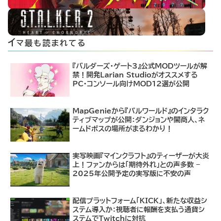
イ
マ最も読まれてる
『バルダーズ・ゲート3』公式MODツールが解
禁！開発Larian Studioがオススメする
PC・コンソール向けMOD12選が公開
MapGenieから『パルワールド』のインタラク
ティブマップが公開：ダンジョンや闇商人、ネ
ームドボスの場所がまるわかり！
実写映画『マインクラフト』のティーザーが大炎
上！ファンからは「期待外れ」との声多数 –
2025年公開予定の実写版に不安の声
配信プラットフォーム「KICK」、新たな収益シ
ステム導入か：視聴者に報酬を支払う通貨シ
ステムでTwitchに対抗