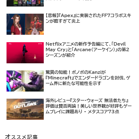
【悲報】『Apex』に実装されたFF7コラボスキ
ンが酷すぎて炎上
Netflixアニメの新作予告編にて、「Devil
May Cry」と「Arcane（アーケイン）」の第2
シーズンが紹介
驚異の知能！ボノボのKanziが
『Minecraft』でエンダードラゴンを討伐、ゲ
ーム界に新たな可能性を示す
海外レビュー『スター・ウォーズ 無法者たち』
評価は賛否両論！美しい世界観が好評もゲー
ムプレイに課題あり - メタスコア73点
オ
ススメ記事