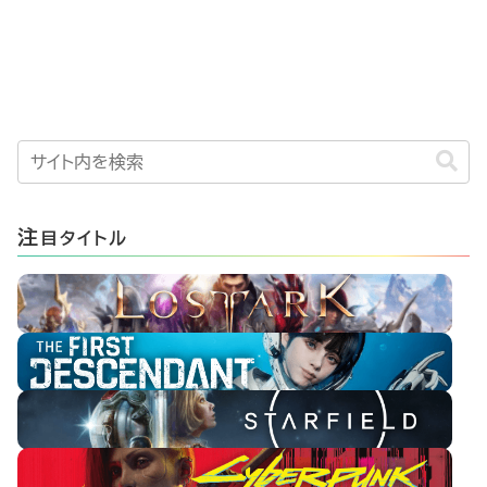
注
目タイトル