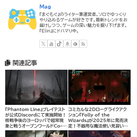
Mag
『まぐもぐ』のライター兼運営者。ソロでゆっくり
やり込めるゲームが好きです。最新トレンドをお
届けしつつ、ゲームの深い魅力を掘り下げます。
『Elin』にドハマり中。
関連記事
『Phantom Line』プレイテスト
コミカルな2Dローグライクアク
が公式Discordにて実施開始！
ション『Folly of the
核戦争後のヨーロッパで超常現
Wizards』が2025年に発売決
象と戦うオープンワールドCo-
定！不器用な魔法使い見習いと
opシューター
して、ランダム生成ダンジョンを