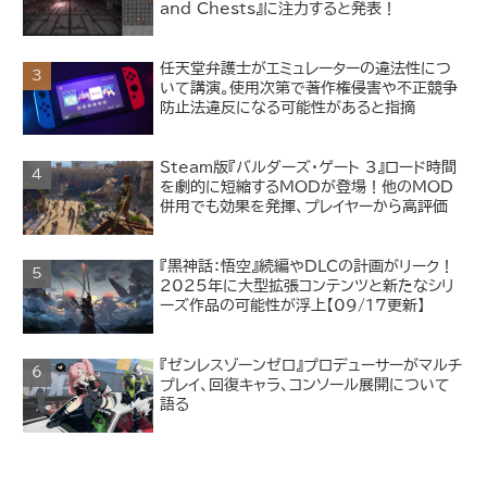
and Chests』に注力すると発表！
任天堂弁護士がエミュレーターの違法性につ
いて講演。使用次第で著作権侵害や不正競争
防止法違反になる可能性があると指摘
Steam版『バルダーズ・ゲート 3』ロード時間
を劇的に短縮するMODが登場！他のMOD
併用でも効果を発揮、プレイヤーから高評価
『黒神話：悟空』続編やDLCの計画がリーク！
2025年に大型拡張コンテンツと新たなシリ
ーズ作品の可能性が浮上【09/17更新】
『ゼンレスゾーンゼロ』プロデューサーがマルチ
プレイ、回復キャラ、コンソール展開について
語る