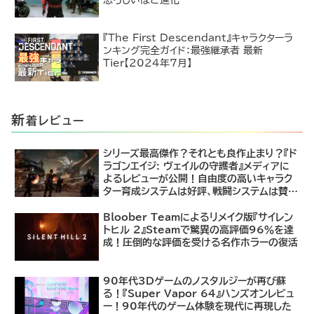
『The First Descendant』キャラクターラ
ンキング完全ガイド：最強継承者 最新
Tier【2024年7月】
新
着レビュー
シリーズ最高傑作？それとも良作止まり？『ド
ラゴンエイジ: ヴェイルの守護者』メディアに
よるレビューが公開！自由度の高いキャラク
ター育成システムは好評、戦闘システムは賛否
あり
Bloober Teamによるリメイク版『サイレン
トヒル 2』Steamで驚異の高評価96％を達
成！圧倒的な評価を受ける名作ホラーの復活
90年代3Dゲームのノスタルジーが再び蘇
る！『Super Vapor 64』ハンズオンレビュ
ー！90年代のゲーム体験を現代に再現した