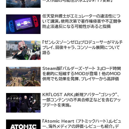
ーズ作品の可能性が浮上【09/17更新】
任天堂弁護士がエミュレーターの違法性につ
いて講演。使用次第で著作権侵害や不正競争
防止法違反になる可能性があると指摘
『ゼンレスゾーンゼロ』プロデューサーがマルチ
プレイ、回復キャラ、コンソール展開について
語る
Steam版『バルダーズ・ゲート 3』ロード時間
を劇的に短縮するMODが登場！他のMOD
併用でも効果を発揮、プレイヤーから高評価
KR『LOST ARK』新規アバター"ゴシック"、
一部コンテンツの不具合修正などを含むアッ
プデートを実施。
『Atomic Heart (アトミックハート)』レビュ
ー、海外メディアの評価・レビュ―も紹介。デ