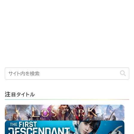
注
目タイトル