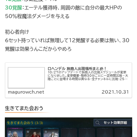
30覚醒
：エーテル獲得時、周囲の敵に自分の最大HPの
50％程魔法ダメージを
与える
初心者向け
6セット持っていれば無理して12覚醒する必要は無い、30
覚醒は効果うんこだからやめろ
ロヘンデル 旅商人出現場所まとめ！
10/27のアップデートで旅商人の出現スケジュールが変更
になりました。変更概要・毎時30分ごとに一定時間出現－大
陸ごとに登場する時間は異なる・全チャンネルに出現・25分
間アイテム販売－購入制限はすべてのchで適用巡回用に出
現MAPを貼ってお...
magurowch.net
2021.10.31
生きてまた会おう