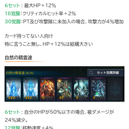
6セット
: 最大HP＋12％
18覚醒
：クリティカルヒット率＋2％
30覚醒
：PT及び攻撃隊に未加入の場合、攻撃力が4％増加
カード持ってない人向け
特に言うこと無し、HP＋12％は結構大きい
自然の精霊達
6セット
: 自分のHPが50％以下の場合、被ダメージが
24％減少。
12覚醒
：移動速度＋4%