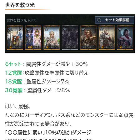
世界を救う光
6セット
: 闇属性ダメージ減少＋30%
12覚醒
：攻撃属性を聖属性に切り替え
18覚醒
: 聖属性ダメージ7%
30覚醒
: 聖属性ダメージ8%
はい、最強。
ちなみにガーディアン、ボス系などのモンスターには弱点属
性が設定されてる場合があり、
「〇〇属性に弱い」10％の追加ダメージ