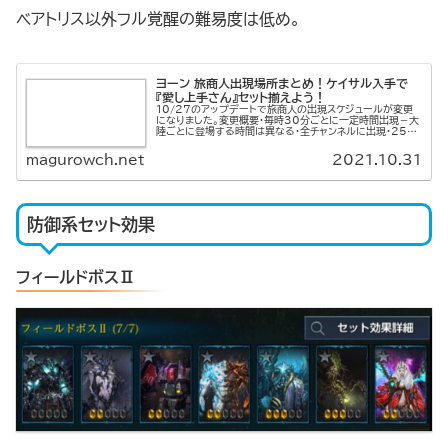
ベアトリス以外フル覚醒の難易度は低め。
ヨーン 旅商人出現場所まとめ！ケイサル入手で
『愛し上手さん』セット揃えよう！
10/27のアップデートで旅商人の出現スケジュールが変更
になりました。変更概要・毎時30分ごとに一定時間出現－大
陸ごとに登場する時間は異なる・全チャンネルに出現・25分
間アイテム販売－購入制限はすべてのchで適用巡回用に出
現MAPを貼ってお...
magurowch.net
2021.10.31
防御系セット効果
フィールドボスⅡ