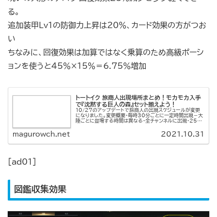
る。
追加装甲Lv1の防御力上昇は20％、カード効果の方がつお
い
ちなみに、回復効果は加算ではなく乗算のため高級ポーシ
ョンを使うと45％×15％＝6.75％増加
トートイク 旅商人出現場所まとめ！モカモカ入手
で『沈黙する巨人の森』セット揃えよう！
10/27のアップデートで旅商人の出現スケジュールが変更
になりました。変更概要・毎時30分ごとに一定時間出現－大
陸ごとに登場する時間は異なる・全チャンネルに出現・25分
間アイテム販売－購入制限はすべてのchで適用巡回用に出
現MAPを貼ってお...
magurowch.net
2021.10.31
[ad01]
図鑑収集効果