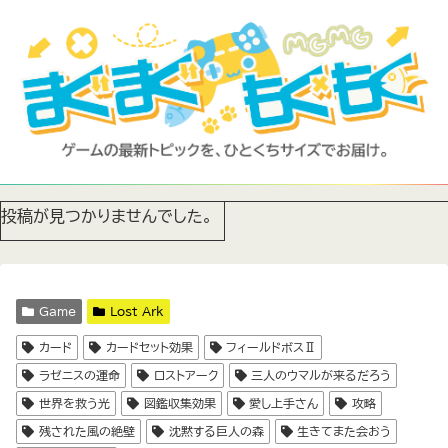
投稿が見つかりませんでした。
Game
Lost Ark
カード
カードセット効果
フィールドボスⅡ
ラゼニスの運命
ロストアーク
三人のウマルが来るだろう
世界を救う光
図鑑収集効果
愛し上手さん
攻略
残された風の絶壁
沈黙する巨人の森
生きてまた会おう