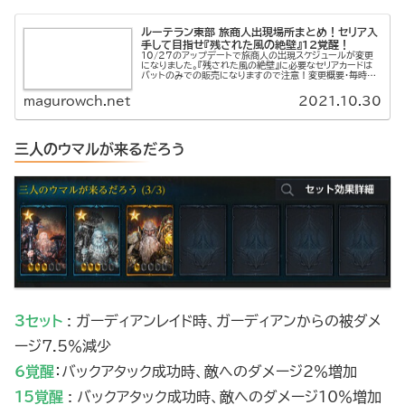
ルーテラン東部 旅商人出現場所まとめ！セリア入
手して目指せ『残された風の絶壁』12覚醒！
10/27のアップデートで旅商人の出現スケジュールが変更
になりました。『残された風の絶壁』に必要なセリアカードは
バットのみでの販売になりますので注意！変更概要・毎時
30分ごとに一定時間出現－大陸ごとに登場する時間は異な
る・全チャンネルに出現...
magurowch.net
2021.10.30
三人のウマルが来るだろう
3セット
: ガーディアンレイド時、ガーディアンからの被ダメ
ージ7.5％減少
6覚醒
：バックアタック成功時、敵へのダメージ2％増加
15覚醒
:
バックアタック成功時、敵へのダメージ10％増加