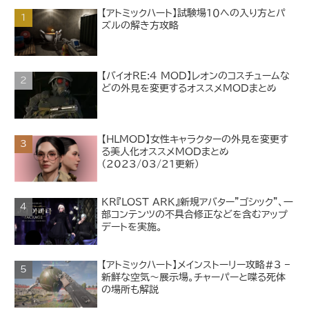
【アトミックハート】試験場１０への入り方とパ
ズルの解き方攻略
【バイオRE:4 MOD】レオンのコスチュームな
どの外見を変更するオススメMODまとめ
【HLMOD】女性キャラクターの外見を変更す
る美人化オススメMODまとめ
（2023/03/21更新）
KR『LOST ARK』新規アバター"ゴシック"、一
部コンテンツの不具合修正などを含むアップ
デートを実施。
【アトミックハート】メインストーリー攻略#3 –
新鮮な空気～展示場。チャーパーと喋る死体
の場所も解説