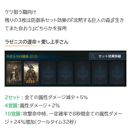
ケツ狙う職向け
残りの3枚は防御系セット効果の『沈黙する巨人の森』『生き
てまた会おう』どちらかを採用
ラゼニスの運命＋愛し上手さん
2セット
: 全ての属性ダメージ減少＋5%
4覚醒
：属性ダメージ＋2％
10覚醒
：攻撃命中時、一定確率で8秒間全ての属性ダメー
ジ＋24％
増加（クールタイム32秒）