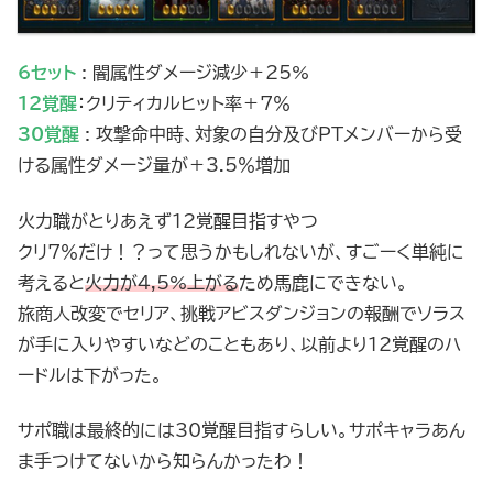
6セット
: 闇属性ダメージ減少＋25%
12覚醒
：クリティカルヒット率＋7％
30覚醒
: 攻撃命中時、対象の自分及びPTメンバーから受
ける属性ダメージ量が＋3.5％増加
火力職がとりあえず12覚醒目指すやつ
クリ7％だけ！？って思うかもしれないが、すごーく単純に
考えると
火力が4,5%上がる
ため馬鹿にできない。
旅商人改変でセリア、挑戦アビスダンジョンの報酬でソラス
が手に入りやすいなどのこともあり、以前より12覚醒のハ
ードルは下がった。
サポ職は最終的には30覚醒目指すらしい。サポキャラあん
ま手つけてないから知らんかったわ！