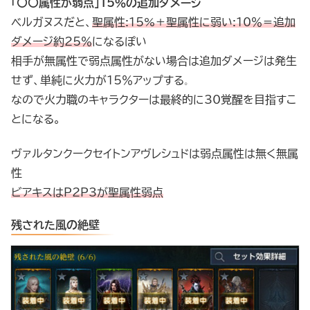
「〇〇属性が弱点」15％の追加ダメージ
ベルガヌスだと、
聖属性:15%＋聖属性に弱い:10％＝追加
ダメージ約25％
になるぽい
相手が無属性で弱点属性がない場合は追加ダメージは発生
せず、単純に火力が15％アップする
。
なので火力職のキャラクターは最終的に30覚醒を目指すこ
とになる。
ヴァルタンクークセイトンアヴレシュドは弱点属性は無く無属
性
ビアキスはP2P3が聖属性弱点
残された風の絶壁