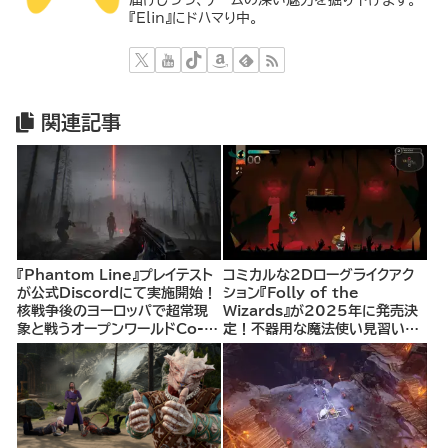
『Elin』にドハマり中。
関連記事
『Phantom Line』プレイテスト
コミカルな2Dローグライクアク
が公式Discordにて実施開始！
ション『Folly of the
核戦争後のヨーロッパで超常現
Wizards』が2025年に発売決
象と戦うオープンワールドCo-
定！不器用な魔法使い見習いと
opシューター
して、ランダム生成ダンジョンを
探索し、世界を救う冒険へ。