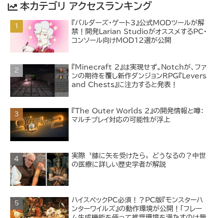
本カテゴリ アクセスランキング
『バルダーズ・ゲート3』公式MODツールが解
禁！開発Larian StudioがオススメするPC・
コンソール向けMOD12選が公開
『Minecraft 2』は実現せず。Notchが、ファ
ンの期待を覆し新作ダンジョンRPG『Levers
and Chests』に注力すると発表！
『The Outer Worlds 2』の開発情報と噂：
マルチプレイ対応の可能性が浮上
実際〝膝に矢を受けたら〟どうなるの？中世
の医療に詳しい歴史学者が解説
ハイスペックPC必須！？PC版『モンスターハ
ンターワイルズ』の動作環境が公開！「フレー
ム生成機能を使って推奨環境を満たすのは無