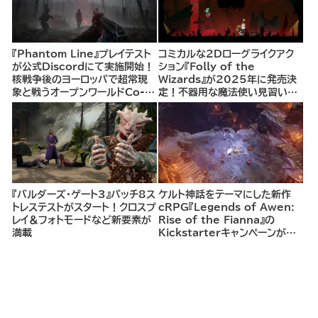
『Phantom Line』プレイテスト
コミカルな2Dローグライクアク
が公式Discordにて実施開始！
ション『Folly of the
核戦争後のヨーロッパで超常現
Wizards』が2025年に発売決
象と戦うオープンワールドCo-
定！不器用な魔法使い見習いと
opシューター
して、ランダム生成ダンジョンを
探索し、世界を救う冒険へ。
『バルダーズ・ゲート3』パッチ8ス
ケルト神話をテーマにした新作
トレステストがスタート！クロスプ
cRPG『Legends of Awen:
レイ＆フォトモードなど新要素が
Rise of the Fianna』の
満載
Kickstarterキャンペーンがま
もなく開始へ