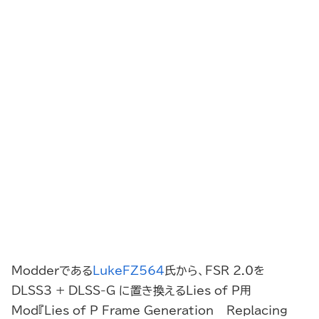
Modderである
LukeFZ564
氏から、FSR 2.0を
DLSS3 + DLSS-G に置き換えるLies of P用
Mod『Lies of P Frame Generation – Replacing