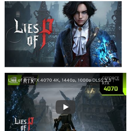
Lies of P | RTX 4070 4K, 1440p, 1080p DLSS 3.5 | Maximum Settings | i7 10700F | PC Performance