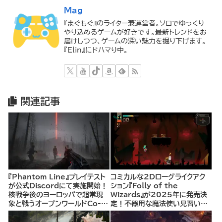
Mag
『まぐもぐ』のライター兼運営者。ソロでゆっくり
やり込めるゲームが好きです。最新トレンドをお
届けしつつ、ゲームの深い魅力を掘り下げます。
『Elin』にドハマり中。
関連記事
『Phantom Line』プレイテスト
コミカルな2Dローグライクアク
が公式Discordにて実施開始！
ション『Folly of the
核戦争後のヨーロッパで超常現
Wizards』が2025年に発売決
象と戦うオープンワールドCo-
定！不器用な魔法使い見習いと
opシューター
して、ランダム生成ダンジョンを
探索し、世界を救う冒険へ。