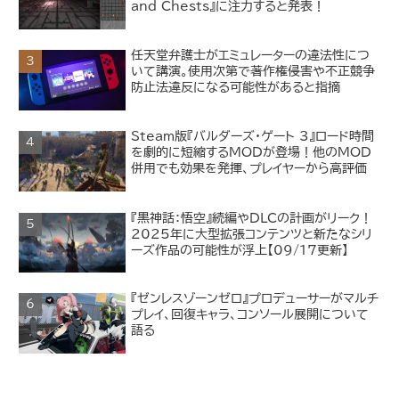
and Chests』に注力すると発表！
任天堂弁護士がエミュレーターの違法性につ
いて講演。使用次第で著作権侵害や不正競争
防止法違反になる可能性があると指摘
Steam版『バルダーズ・ゲート 3』ロード時間
を劇的に短縮するMODが登場！他のMOD
併用でも効果を発揮、プレイヤーから高評価
『黒神話：悟空』続編やDLCの計画がリーク！
2025年に大型拡張コンテンツと新たなシリ
ーズ作品の可能性が浮上【09/17更新】
『ゼンレスゾーンゼロ』プロデューサーがマルチ
プレイ、回復キャラ、コンソール展開について
語る