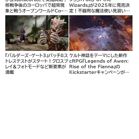
核戦争後のヨーロッパで超常現
Wizards』が2025年に発売決
象と戦うオープンワールドCo-
定！不器用な魔法使い見習いと
opシューター
して、ランダム生成ダンジョンを
探索し、世界を救う冒険へ。
『バルダーズ・ゲート3』パッチ8ス
ケルト神話をテーマにした新作
トレステストがスタート！クロスプ
cRPG『Legends of Awen:
レイ＆フォトモードなど新要素が
Rise of the Fianna』の
満載
Kickstarterキャンペーンがま
もなく開始へ