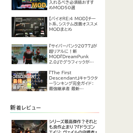
入れるべき必須級おすす
めMOD50選
【バイオRE:4 MOD】チー
ト系、システム改善オススメ
MODまとめ
『サイバーパンク2077』が
超リアルに！新
MOD『DreamPunk
2.0』でグラフィックが恐ろ
しいほど進化
『The First
Descendant』キャラクタ
ーランキング完全ガイド：
最強継承者 最新
Tier【2024年7月】
新
着レビュー
シリーズ最高傑作？それと
も良作止まり？『ドラゴン
エイジ: ヴェイルの守護者』