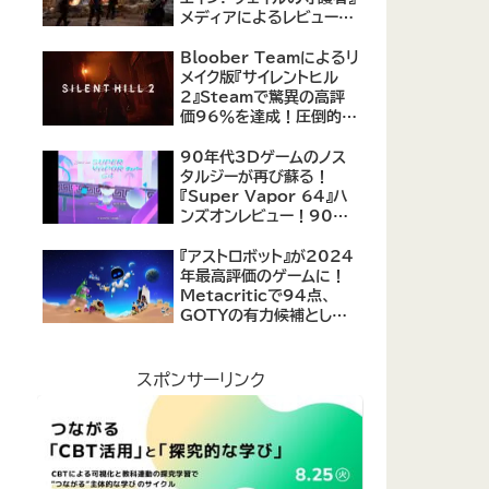
メディアによるレビューが
公開！自由度の高いキャ
ラクター育成システムは好
Bloober Teamによるリ
評、戦闘システムは賛否あ
メイク版『サイレントヒル
り
2』Steamで驚異の高評
価96％を達成！圧倒的な
評価を受ける名作ホラー
の復活
90年代3Dゲームのノス
タルジーが再び蘇る！
『Super Vapor 64』ハ
ンズオンレビュー！90年
代のゲーム体験を現代に
再現したノスタルジックア
『アストロボット』が2024
クション
年最高評価のゲームに！
Metacriticで94点、
GOTYの有力候補として
注目集める
スポンサーリンク