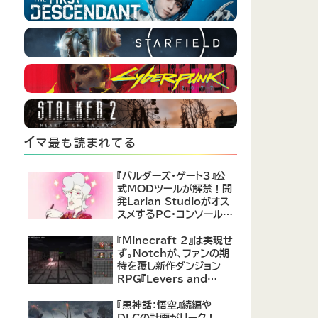
イ
マ最も読まれてる
『バルダーズ・ゲート3』公
式MODツールが解禁！開
発Larian Studioがオス
スメするPC・コンソール向
けMOD12選が公開
『Minecraft 2』は実現せ
ず。Notchが、ファンの期
待を覆し新作ダンジョン
RPG『Levers and
Chests』に注力すると発
表！
『黒神話：悟空』続編や
DLCの計画がリーク！