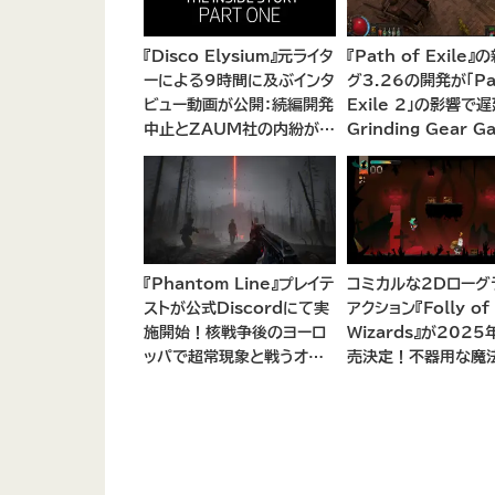
『Disco Elysium』元ライタ
『Path of Exile』
ーによる9時間に及ぶインタ
グ3.26の開発が「Pat
ビュー動画が公開：続編開発
Exile 2」の影響で遅
中止とZAUM社の内紛が浮
Grinding Gear G
き彫りに
が開発リソースの集
後の計画を説明
『Phantom Line』プレイテ
コミカルな2Dローグ
ストが公式Discordにて実
アクション『Folly of
施開始！核戦争後のヨーロ
Wizards』が202
ッパで超常現象と戦うオー
売決定！不器用な魔
プンワールドCo-opシュー
見習いとして、ランダ
ター
ダンジョンを探索し、
救う冒険へ。