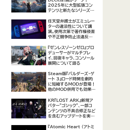
2025年に大型拡張コン
テンツと新たなシリーズ作
品の可能性が浮上
【09/17更新】
任天堂弁護士がエミュレー
ターの違法性について講
演。使用次第で著作権侵害
や不正競争防止法違反に
なる可能性があると指摘
『ゼンレスゾーンゼロ』プロ
デューサーがマルチプレ
イ、回復キャラ、コンソール
展開について語る
Steam版『バルダーズ・ゲ
ート 3』ロード時間を劇的
に短縮するMODが登場！
他のMOD併用でも効果を
発揮、プレイヤーから高評
価
KR『LOST ARK』新規ア
バター"ゴシック"、一部コ
ンテンツの不具合修正など
を含むアップデートを実
施。
『Atomic Heart (アトミ