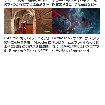
ザイナー、続編に期待の声「多く
するModが公開！ロボットの夜
のファンが指摘する改善点を取
間営業やユニークな会話などよ
り入れることで、シリーズは大き
りリアルな都市生活が楽しるよう
く成長できる」
に
『Starfield』で『オブリビオン』
Bethesdaデザイナーが語る『フ
の牢獄を完全再現！Modderに
ァンはゲームをプレイするのでは
よる22時間の力作が話題沸騰
なく、私たちが創り上げた世界で
中：BlenderとPaint.NETを駆
生きたい』：『Shattered
使し、一つ一つのレンガや細部を
Space』に見るBethesdaの
丁寧に再現
DLCに対するアプローチ