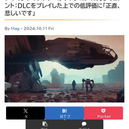
ント：DLCをプレイした上での低評価に「正直、
悲しいです」
By
Mag
- 2024.10.11 Fri
X
はてブ
Pocket