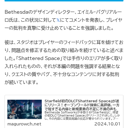
Bethesdaのデザインディレクター、エイミル・パグリアルー
ロ氏は、この状況に対して
𝕏
にてコメントを発表し、プレイヤ
ーの批判を真摯に受け止めていることを強調しました。
彼は、スタジオはプレイヤーのフィードバックに耳を傾けてお
り、問題点を修正するための取り組みを続けていると述べま
した。「Shattered Space」では手作りのエリアが多く取り
入れられたものの、それが本編の問題を強調する結果とな
り、クエストの質やバグ、不十分なコンテンツに対する批判
が続いています。
Starfield初のDLC『Shattered Space』が遂
にリリース！オープンワールド探索に高評価、一方
で短すぎる内容と新規要素の不足に不満の声も
Bethesda Softworksが手掛ける『Starfield』に、待望
の初DLC「Shattered Space」がリリースされました。しか
し、その内容には賛否両論の反応が寄せられています。プレイ
ヤー数の一時的な増加や、グラフィックや...
magurowch.net
2024.10.01