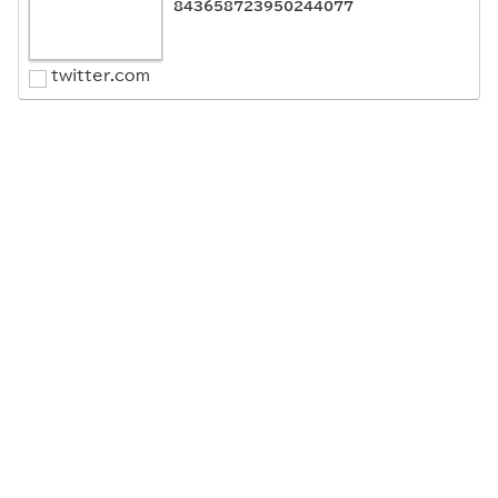
843658723950244077
twitter.com