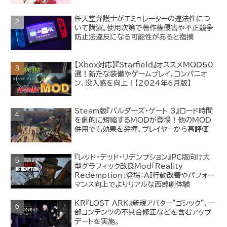
任天堂弁護士がエミュレーターの違法性につ
いて講演。使用次第で著作権侵害や不正競争
防止法違反になる可能性があると指摘
【Xbox対応】『Starfield』オススメMOD50
選！新たな装備やゲームプレイ、コンパニオ
ン、没入感を向上！【2024年6月版】
Steam版『バルダーズ・ゲート 3』ロード時間
を劇的に短縮するMODが登場！他のMOD
併用でも効果を発揮、プレイヤーから高評価
『レッド・デッド・リデンプション』PC版向け大
型グラフィック改良Mod「Reality
Redemption」登場：AI行動改善やパフォー
マンス向上でよりリアルな西部劇体験
KR『LOST ARK』新規アバター"ゴシック"、一
部コンテンツの不具合修正などを含むアップ
デートを実施。