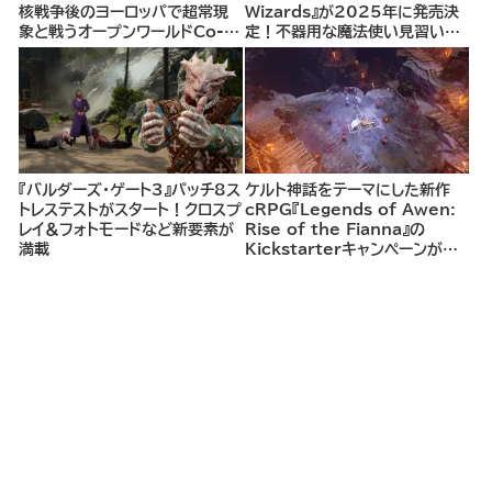
核戦争後のヨーロッパで超常現
Wizards』が2025年に発売決
象と戦うオープンワールドCo-
定！不器用な魔法使い見習いと
opシューター
して、ランダム生成ダンジョンを
探索し、世界を救う冒険へ。
『バルダーズ・ゲート3』パッチ8ス
ケルト神話をテーマにした新作
トレステストがスタート！クロスプ
cRPG『Legends of Awen:
レイ＆フォトモードなど新要素が
Rise of the Fianna』の
満載
Kickstarterキャンペーンがま
もなく開始へ