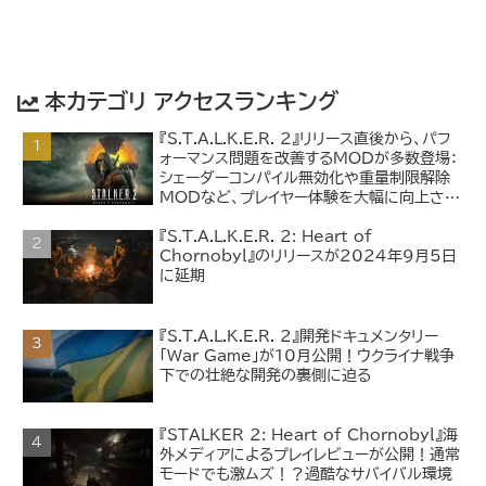
本カテゴリ アクセスランキング
『S.T.A.L.K.E.R. 2』リリース直後から、パフ
ォーマンス問題を改善するMODが多数登場：
シェーダーコンパイル無効化や重量制限解除
MODなど、プレイヤー体験を大幅に向上させ
るMODを紹介
『S.T.A.L.K.E.R. 2: Heart of
Chornobyl』のリリースが2024年9月5日
に延期
『S.T.A.L.K.E.R. 2』開発ドキュメンタリー
「War Game」が10月公開！ウクライナ戦争
下での壮絶な開発の裏側に迫る
『STALKER 2: Heart of Chornobyl』海
外メディアによるプレイレビューが公開！通常
モードでも激ムズ！？過酷なサバイバル環境