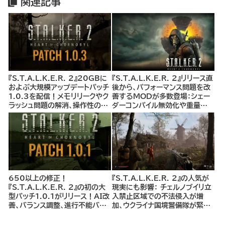
関連記事
『S.T.A.L.K.E.R. 2』20GBに
『S.T.A.L.K.E.R. 2』リリース直
およぶ大規模アップデートパッチ
後から、パフォーマンス問題を改
1.0.3を配信！メモリリークやク
善するMODが多数登場：シェー
ラッシュ問題の解消、操作性の向
ダーコンパイル無効化や重量制
上、クエスト関連バグの修正、AI
限解除MODなど、プレイヤー体
の改良、セーブデータの安定化な
験を大幅に向上させるMODを
ど
紹介
650以上の修正！
『S.T.A.L.K.E.R. 2』の人気が
『S.T.A.L.K.E.R. 2』の初の大
現実にも影響： チェルノブイリ立
型パッチ1.0.1がリリース！AI改
入禁止区域での不法侵入が増
善、バランス調整、進行不能バグ
加、ウクライナ国境警備隊が緊急
修正など650以上の修正内容
警告
で、さらなる快適なゲーム体験を