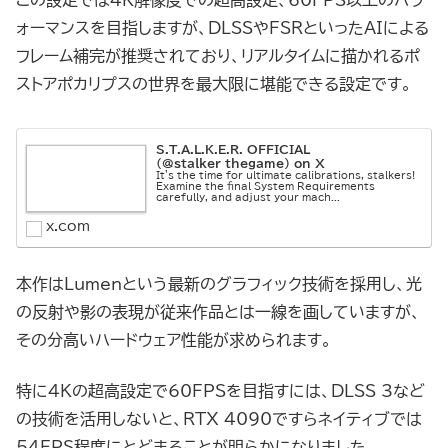
この設定では4K解像度での超高設定、60FPS以上のパフ
ォーマンスを目指しますが、DLSSやFSRといったAIによる
フレーム補完が推奨されており、リアルタイムに描かれるポ
ストアポカリプスの世界を最大限に堪能できる設定です。
S.T.A.L.K.E.R. OFFICIAL
(@stalker_thegame) on X
It's the time for ultimate calibrations, stalkers!
Examine the final System Requirements
carefully, and adjust your mach...
x.com
本作はLumenという最新のグラフィック技術を採用し、光
の反射や影の表現が従来作品とは一線を画していますが、
その分高いハードウェア性能が求められます。
特に4Kの超高設定で60FPSを目指すには、DLSS 3など
の技術を活用しないと、RTX 4090ですらネイティブでは
54FPS程度にとどまることが明らかになりました。