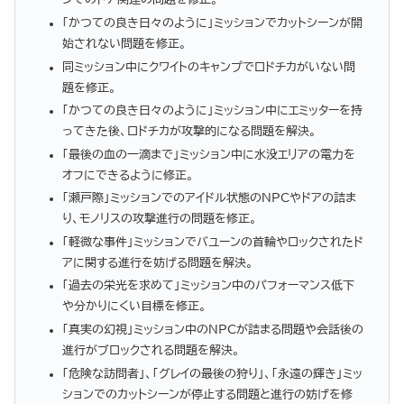
「かつての良き日々のように」ミッションでカットシーンが開
始されない問題を修正。
同ミッション中にクワイトのキャンプでロドチカがいない問
題を修正。
「かつての良き日々のように」ミッション中にエミッターを持
ってきた後、ロドチカが攻撃的になる問題を解決。
「最後の血の一滴まで」ミッション中に水没エリアの電力を
オフにできるように修正。
「瀬戸際」ミッションでのアイドル状態のNPCやドアの詰ま
り、モノリスの攻撃進行の問題を修正。
「軽微な事件」ミッションでバユーンの首輪やロックされたド
アに関する進行を妨げる問題を解決。
「過去の栄光を求めて」ミッション中のパフォーマンス低下
や分かりにくい目標を修正。
「真実の幻視」ミッション中のNPCが詰まる問題や会話後の
進行がブロックされる問題を解決。
「危険な訪問者」、「グレイの最後の狩り」、「永遠の輝き」ミッ
ションでのカットシーンが停止する問題と進行の妨げを修