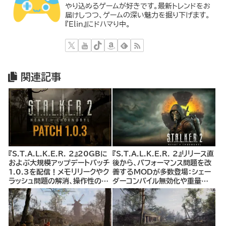
やり込めるゲームが好きです。最新トレンドをお
届けしつつ、ゲームの深い魅力を掘り下げます。
『Elin』にドハマり中。
関連記事
『S.T.A.L.K.E.R. 2』20GBに
『S.T.A.L.K.E.R. 2』リリース直
およぶ大規模アップデートパッチ
後から、パフォーマンス問題を改
1.0.3を配信！メモリリークやク
善するMODが多数登場：シェー
ラッシュ問題の解消、操作性の向
ダーコンパイル無効化や重量制
上、クエスト関連バグの修正、AI
限解除MODなど、プレイヤー体
の改良、セーブデータの安定化な
験を大幅に向上させるMODを
ど
紹介