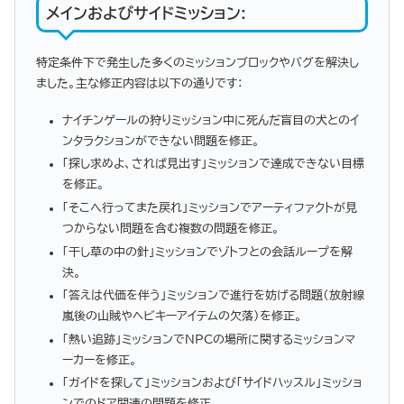
メインおよびサイドミッション
:
特定条件下で発生した多くのミッションブロックやバグを解決し
ました。主な修正内容は以下の通りです：
ナイチンゲールの狩りミッション中に死んだ盲目の犬とのイ
ンタラクションができない問題を修正。
「探し求めよ、されば見出す」ミッションで達成できない目標
を修正。
「そこへ行ってまた戻れ」ミッションでアーティファクトが見
つからない問題を含む複数の問題を修正。
「干し草の中の針」ミッションでゾトフとの会話ループを解
決。
「答えは代価を伴う」ミッションで進行を妨げる問題（放射線
嵐後の山賊やヘビキーアイテムの欠落）を修正。
「熱い追跡」ミッションでNPCの場所に関するミッションマ
ーカーを修正。
「ガイドを探して」ミッションおよび「サイドハッスル」ミッショ
ンでのドア関連の問題を修正。