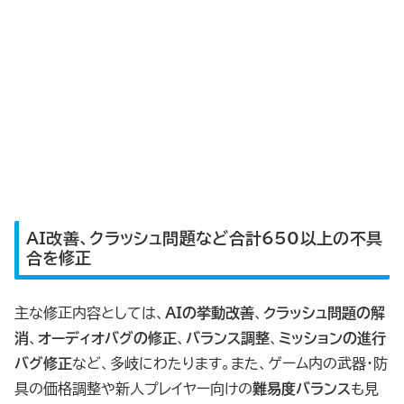
AI
改善、クラッシュ問題など合計650以上の不具
合を修正
主な修正内容としては、
AIの挙動改善
、
クラッシュ問題の解
消
、
オーディオバグの修正
、
バランス調整
、
ミッションの進行
バグ修正
など、多岐にわたります。また、ゲーム内の武器・防
具の価格調整や新人プレイヤー向けの
難易度バランス
も見