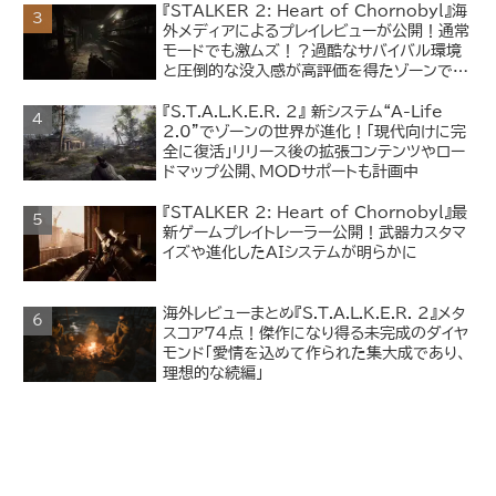
『STALKER 2: Heart of Chornobyl』海
外メディアによるプレイレビューが公開！通常
モードでも激ムズ！？過酷なサバイバル環境
と圧倒的な没入感が高評価を得たゾーンでの
探索体験
『S.T.A.L.K.E.R. 2』 新システム“A-Life
2.0”でゾーンの世界が進化！「現代向けに完
全に復活」リリース後の拡張コンテンツやロー
ドマップ公開、MODサポートも計画中
『STALKER 2: Heart of Chornobyl』最
新ゲームプレイトレーラー公開！武器カスタマ
イズや進化したAIシステムが明らかに
海外レビューまとめ『S.T.A.L.K.E.R. 2』メタ
スコア74点！傑作になり得る未完成のダイヤ
モンド「愛情を込めて作られた集大成であり、
理想的な続編」