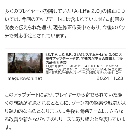
多くのプレイヤーが期待していた「A-Life 2.0」の修正につ
いては、今回のアップデートには含まれていません。前回の
発表で伝えられた通り、現在修正作業中であり、今後のパッ
チで対応予定とされています。
『S.T.A.L.K.E.R. 2』AIシステムA-Life 2.0に大
規模アップデート予定：開発者が不具合改善と今後
の計画を発表
11月21日にリリースした『S.T.A.L.K.E.R. 2 Heart of
Chernobyl』ですが、ゲームのAIシステム「A-Life 2.0」に
関する不満が一部のプレイヤーから寄せられています。これ
を受けて、開発元のGSC Gam...
magurowch.net
2024.11.23
このアップデートにより、プレイヤーから寄せられていた多
くの問題が解決されるとともに、ゾーン内の探索や戦闘がよ
り魅力的なものとなりました。今後も開発チームは、さらな
る改善や新たなパッチのリリースに取り組むと発表していま
す。