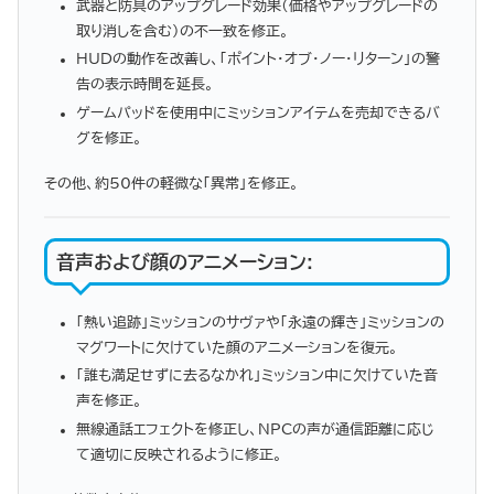
武器と防具のアップグレード効果（価格やアップグレードの
取り消しを含む）の不一致を修正。
HUDの動作を改善し、「ポイント・オブ・ノー・リターン」の警
告の表示時間を延長。
ゲームパッドを使用中にミッションアイテムを売却できるバ
グを修正。
その他、約50件の軽微な「異常」を修正。
音声および顔のアニメーション
:
「熱い追跡」ミッションのサヴァや「永遠の輝き」ミッションの
マグワートに欠けていた顔のアニメーションを復元。
「誰も満足せずに去るなかれ」ミッション中に欠けていた音
声を修正。
無線通話エフェクトを修正し、NPCの声が通信距離に応じ
て適切に反映されるように修正。