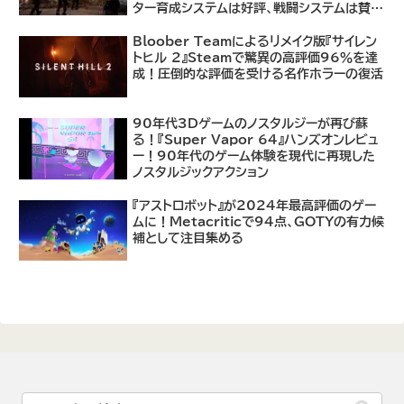
ター育成システムは好評、戦闘システムは賛否
あり
Bloober Teamによるリメイク版『サイレン
トヒル 2』Steamで驚異の高評価96％を達
成！圧倒的な評価を受ける名作ホラーの復活
90年代3Dゲームのノスタルジーが再び蘇
る！『Super Vapor 64』ハンズオンレビュ
ー！90年代のゲーム体験を現代に再現した
ノスタルジックアクション
『アストロボット』が2024年最高評価のゲー
ムに！Metacriticで94点、GOTYの有力候
補として注目集める