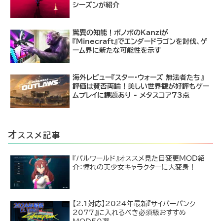
シーズンが紹介
驚異の知能！ボノボのKanziが
『Minecraft』でエンダードラゴンを討伐、ゲ
ーム界に新たな可能性を示す
海外レビュー『スター・ウォーズ 無法者たち』
評価は賛否両論！美しい世界観が好評もゲー
ムプレイに課題あり - メタスコア73点
オ
ススメ記事
『パルワールド』オススメ見た目変更MOD紹
介：憧れの美少女キャラクターに大変身！
【2.1対応】2024年最新『サイバーパンク
2077』に入れるべき必須級おすすめ