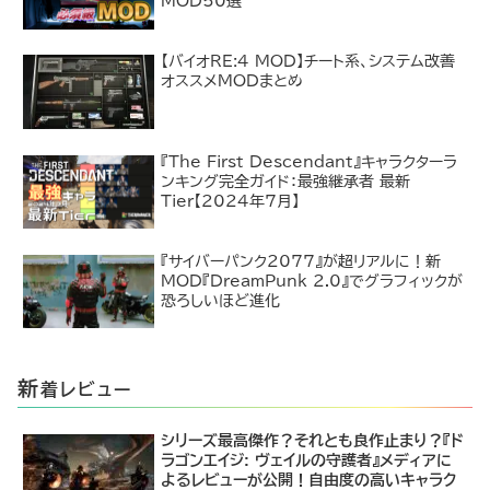
MOD50選
【バイオRE:4 MOD】チート系、システム改善
オススメMODまとめ
『The First Descendant』キャラクターラ
ンキング完全ガイド：最強継承者 最新
Tier【2024年7月】
『サイバーパンク2077』が超リアルに！新
MOD『DreamPunk 2.0』でグラフィックが
恐ろしいほど進化
新
着レビュー
シリーズ最高傑作？それとも良作止まり？『ド
ラゴンエイジ: ヴェイルの守護者』メディアに
よるレビューが公開！自由度の高いキャラク