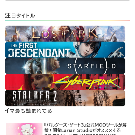
注
目タイトル
イ
マ最も読まれてる
『バルダーズ・ゲート3』公式MODツールが解
禁！開発Larian Studioがオススメする