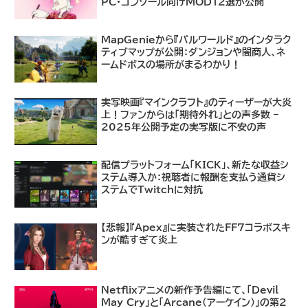
PC・コンソール向けMOD12選が公開
MapGenieから『パルワールド』のインタラク
ティブマップが公開：ダンジョンや闇商人、ネ
ームドボスの場所がまるわかり！
実写映画『マインクラフト』のティーザーが大炎
上！ファンからは「期待外れ」との声多数 –
2025年公開予定の実写版に不安の声
配信プラットフォーム「KICK」、新たな収益シ
ステム導入か：視聴者に報酬を支払う通貨シ
ステムでTwitchに対抗
【悲報】『Apex』に実装されたFF7コラボスキ
ンが酷すぎて炎上
Netflixアニメの新作予告編にて、「Devil
May Cry」と「Arcane（アーケイン）」の第2