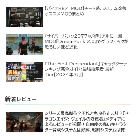
【バイオRE:4 MOD】チート系、システム改善
オススメMODまとめ
『サイバーパンク2077』が超リアルに！新
MOD『DreamPunk 2.0』でグラフィックが
恐ろしいほど進化
『The First Descendant』キャラクターラ
ンキング完全ガイド：最強継承者 最新
Tier【2024年7月】
新
着レビュー
シリーズ最高傑作？それとも良作止まり？『ド
ラゴンエイジ: ヴェイルの守護者』メディアに
よるレビューが公開！自由度の高いキャラク
ター育成システムは好評、戦闘システムは賛否
あり