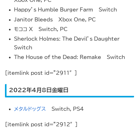
Xbox One, PC
Happy’s Humble Burger Farm – Switch
Janitor Bleeds – Xbox One, PC
モココ X – Switch, PC
Sherlock Holmes: The Devil’s Daughter –
Switch
The House of the Dead: Remake – Switch
[itemlink post_id=”2911″]
2022年4月8日金曜日
メタルドッグス
– Switch,
PS4
[itemlink post_id=”2912″]