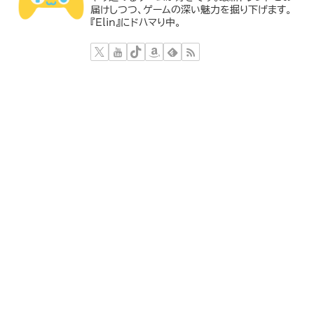
届けしつつ、ゲームの深い魅力を掘り下げます。
『Elin』にドハマり中。
関連記事
『Phantom Line』プレイテスト
コミカルな2Dローグライクアク
が公式Discordにて実施開始！
ション『Folly of the
核戦争後のヨーロッパで超常現
Wizards』が2025年に発売決
象と戦うオープンワールドCo-
定！不器用な魔法使い見習いと
opシューター
して、ランダム生成ダンジョンを
探索し、世界を救う冒険へ。