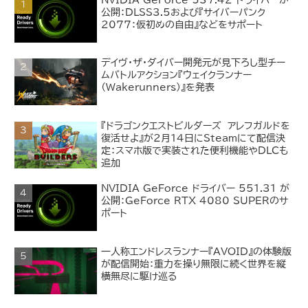
NVIDIA GeForce 537.42 ドライバーが
公開：DLSS3.5および『サイバーパンク
2077：仮初めの自由』などをサポート
デイヴ・ザ・ダイバー開発元が見下ろし型チー
ムバトルアクション『ウェイクランナー
（Wakerunners）』を発表
『ドラゴンクエストビルダーズ アレフガルドを
復活せよ』が2月14日にSteamにて配信決
定：スマホ版で実装された便利機能やDLCも
追加
NVIDIA GeForce ドライバー 551.31 が
公開：GeForce RTX 4080 SUPERのサ
ポート
一人称エンドレスランナー『AVOID』の体験版
が配信開始：重力を操り無限に続く世界を縦
横無尽に駆け巡る