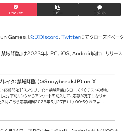
Pocket
コピー
コメント
n Gamesは
公式Discord
、
Twitter
にてクローズドベータ
禁域降臨』は2023年にPC、iOS、Android向けにリリース
レイク：禁域降臨 (@SnowbreakJP) on X
スト応募開始】「スノウブレイク：禁域降臨」クローズドβテストの参加
した。下記リンクからアンケートを記入して、応募が完了になりま
記入はこちら応募期間2023年5月27日(土) 00:59 まで＃...