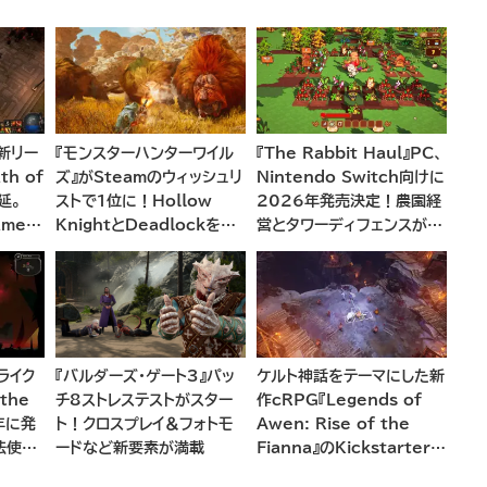
の新リー
『モンスターハンターワイル
『The Rabbit Haul』PC、
h of
ズ』がSteamのウィッシュリ
Nintendo Switch向けに
延。
ストで1位に！Hollow
2026年発売決定！農園経
ames
KnightとDeadlockを抑
営とタワーディフェンスが融
中と今
えてトップに立つ
合した新感覚アドベンチャー
ライク
『バルダーズ・ゲート3』パッ
ケルト神話をテーマにした新
 the
チ8ストレステストがスター
作cRPG『Legends of
5年に発
ト！クロスプレイ＆フォトモ
Awen: Rise of the
法使い
ードなど新要素が満載
Fianna』のKickstarterキ
ム生成
ャンペーンがまもなく開始へ