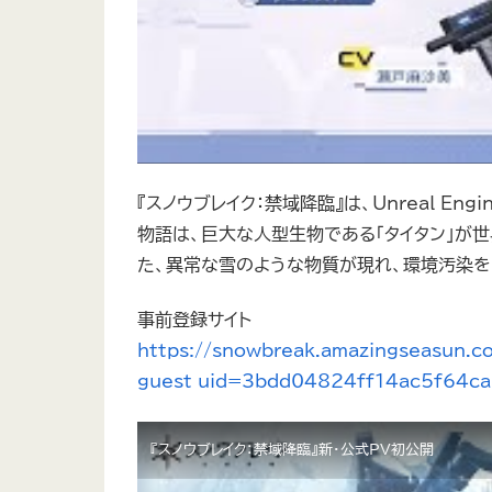
『スノウブレイク：禁域降臨』は、Unreal En
物語は、巨大な人型生物である「タイタン」が
た、異常な雪のような物質が現れ、環境汚染を
事前登録サイト
https://snowbreak.amazingseasun.c
guest_uid=3bdd04824ff14ac5f64c
『スノウブレイク：禁域降臨』新・公式PV初公開