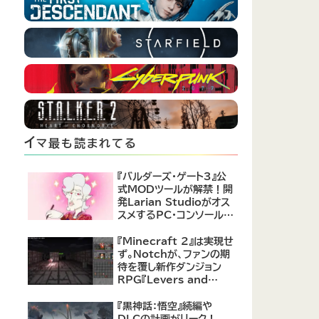
イ
マ最も読まれてる
『バルダーズ・ゲート3』公
式MODツールが解禁！開
発Larian Studioがオス
スメするPC・コンソール向
けMOD12選が公開
『Minecraft 2』は実現せ
ず。Notchが、ファンの期
待を覆し新作ダンジョン
RPG『Levers and
Chests』に注力すると発
表！
『黒神話：悟空』続編や
DLCの計画がリーク！