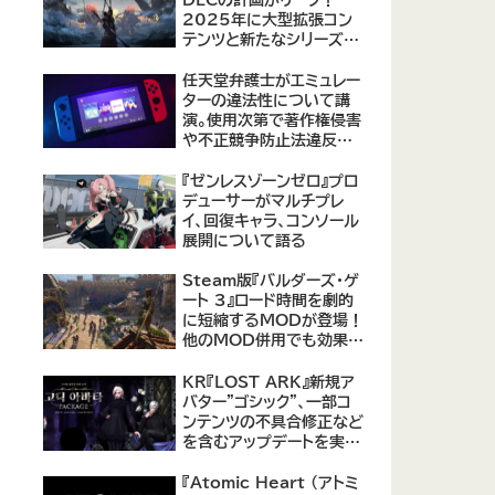
2025年に大型拡張コン
テンツと新たなシリーズ作
品の可能性が浮上
【09/17更新】
任天堂弁護士がエミュレー
ターの違法性について講
演。使用次第で著作権侵害
や不正競争防止法違反に
なる可能性があると指摘
『ゼンレスゾーンゼロ』プロ
デューサーがマルチプレ
イ、回復キャラ、コンソール
展開について語る
Steam版『バルダーズ・ゲ
ート 3』ロード時間を劇的
に短縮するMODが登場！
他のMOD併用でも効果を
発揮、プレイヤーから高評
価
KR『LOST ARK』新規ア
バター"ゴシック"、一部コ
ンテンツの不具合修正など
を含むアップデートを実
施。
『Atomic Heart (アトミ