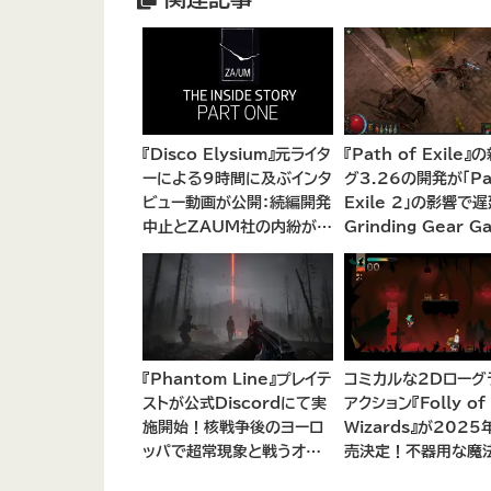
『Disco Elysium』元ライタ
『Path of Exile』
ーによる9時間に及ぶインタ
グ3.26の開発が「Pat
ビュー動画が公開：続編開発
Exile 2」の影響で遅
中止とZAUM社の内紛が浮
Grinding Gear G
き彫りに
が開発リソースの集
後の計画を説明
『Phantom Line』プレイテ
コミカルな2Dローグ
ストが公式Discordにて実
アクション『Folly of
施開始！核戦争後のヨーロ
Wizards』が202
ッパで超常現象と戦うオー
売決定！不器用な魔
プンワールドCo-opシュー
見習いとして、ランダ