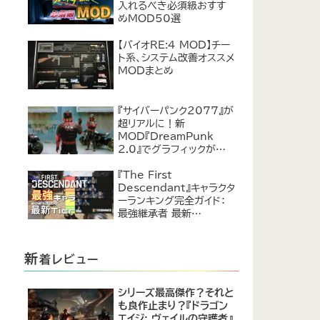
入れるべき必須級おすす
めMOD50選
【バイオRE:4 MOD】チー
ト系、システム改善オススメ
MODまとめ
『サイバーパンク2077』が
超リアルに！新
MOD『DreamPunk
2.0』でグラフィックが恐ろ
しいほど進化
『The First
Descendant』キャラクタ
ーランキング完全ガイド：
最強継承者 最新
Tier【2024年7月】
新
着レビュー
シリーズ最高傑作？それと
も良作止まり？『ドラゴン
エイジ: ヴェイルの守護者』