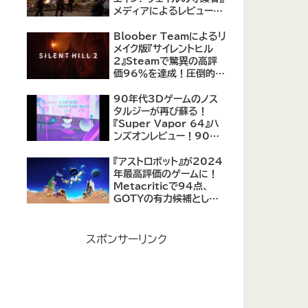
メディアによるレビューが
公開！自由度の高いキャ
ラクター育成システムは好
Bloober Teamによるリ
評、戦闘システムは賛否あ
メイク版『サイレントヒル
り
2』Steamで驚異の高評
価96％を達成！圧倒的な
評価を受ける名作ホラー
の復活
90年代3Dゲームのノス
タルジーが再び蘇る！
『Super Vapor 64』ハ
ンズオンレビュー！90年
代のゲーム体験を現代に
再現したノスタルジックア
『アストロボット』が2024
クション
年最高評価のゲームに！
Metacriticで94点、
GOTYの有力候補として
注目集める
スポンサーリンク