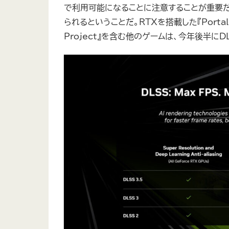
で利用可能になることに注意することが重要だ。つ
られるということだ。RTXを搭載した『Portal』、『Al
Project』を含む他のゲームは、今年後半にD