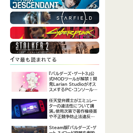
イ
マ最も読まれてる
『バルダーズ・ゲート3』公
式MODツールが解禁！開
発Larian Studioがオス
スメするPC・コンソール向
けMOD12選が公開
任天堂弁護士がエミュレー
ターの違法性について講
演。使用次第で著作権侵害
や不正競争防止法違反に
なる可能性があると指摘
Steam版『バルダーズ・ゲ
ート 3』ロード時間を劇的