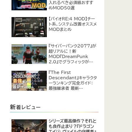
入れるべき必須級おすす
めMOD50選
【バイオRE:4 MOD】チー
ト系、システム改善オススメ
MODまとめ
『サイバーパンク2077』が
超リアルに！新
MOD『DreamPunk
2.0』でグラフィックが恐ろ
しいほど進化
『The First
Descendant』キャラクタ
ーランキング完全ガイド：
最強継承者 最新
Tier【2024年7月】
新
着レビュー
シリーズ最高傑作？それと
も良作止まり？『ドラゴン
エイジ: ヴェイルの守護者』