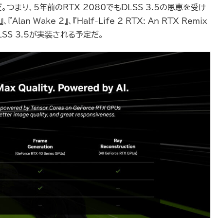
まり、5年前のRTX 2080でもDLSS 3.5の恩恵を受け
an Wake 2』、『Half-Life 2 RTX: An RTX Remix
LSS 3.5が実装される予定だ。