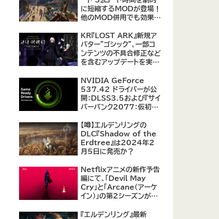
に短縮するMODが登場！
他のMOD併用でも効果を
発揮、プレイヤーから高評
価
KR『LOST ARK』新規ア
バター"ゴシック"、一部コ
ンテンツの不具合修正など
を含むアップデートを実
施。
NVIDIA GeForce
537.42 ドライバーが公
開：DLSS3.5および『サイ
バーパンク2077：仮初め
の自由』などをサポート
【噂】エルデンリングの
DLC『Shadow of the
Erdtree』は2024年2
月5日に発売か？
Netflixアニメの新作予告
編にて、「Devil May
Cry」と「Arcane（アーケ
イン）」の第2シーズンが紹
介
『エルデンリング』最新