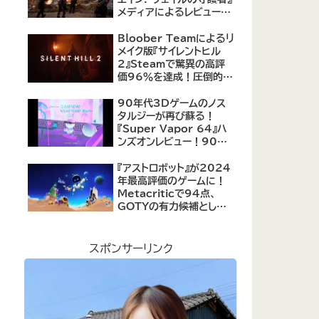
メディアによるレビューが
公開！自由度の高いキャ
ラクター育成システムは好
Bloober Teamによるリ
評、戦闘システムは賛否あ
メイク版『サイレントヒル
り
2』Steamで驚異の高評
価96％を達成！圧倒的な
評価を受ける名作ホラー
の復活
90年代3Dゲームのノス
タルジーが再び蘇る！
『Super Vapor 64』ハ
ンズオンレビュー！90年
代のゲーム体験を現代に
再現したノスタルジックア
『アストロボット』が2024
クション
年最高評価のゲームに！
Metacriticで94点、
GOTYの有力候補として
注目集める
スポンサーリンク