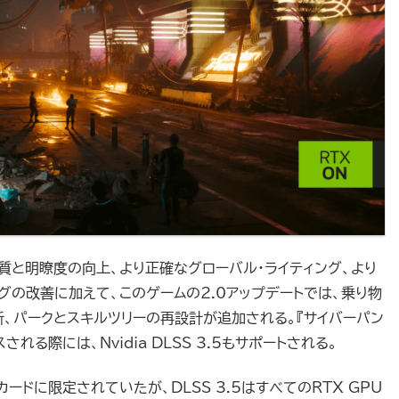
の質と明瞭度の向上、より正確なグローバル・ライティング、より
グの改善に加えて、このゲームの2.0アップデートでは、乗り物
新、パークとスキルツリーの再設計が追加される。『サイバーパン
れる際には、Nvidia DLSS 3.5もサポートされる。
スカードに限定されていたが、DLSS 3.5はすべてのRTX GPU