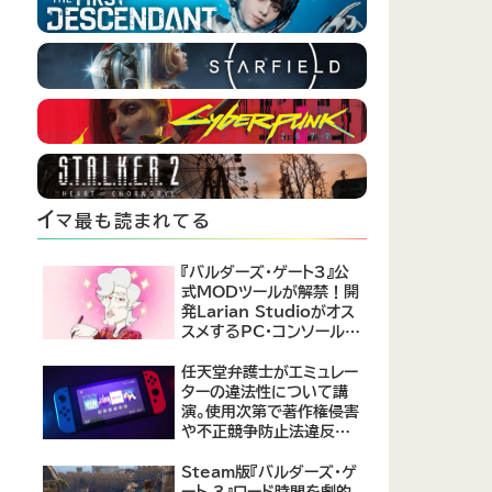
イ
マ最も読まれてる
『バルダーズ・ゲート3』公
式MODツールが解禁！開
発Larian Studioがオス
スメするPC・コンソール向
けMOD12選が公開
任天堂弁護士がエミュレー
ターの違法性について講
演。使用次第で著作権侵害
や不正競争防止法違反に
なる可能性があると指摘
Steam版『バルダーズ・ゲ
ート 3』ロード時間を劇的