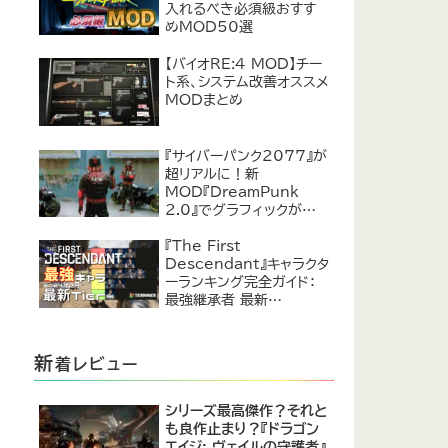
入れるべき必須級おすす
めMOD50選
【バイオRE:4 MOD】チー
ト系、システム改善オススメ
MODまとめ
『サイバーパンク2077』が
超リアルに！新
MOD『DreamPunk
2.0』でグラフィックが恐ろ
しいほど進化
『The First
Descendant』キャラクタ
ーランキング完全ガイド：
最強継承者 最新
Tier【2024年7月】
新
着レビュー
シリーズ最高傑作？それと
も良作止まり？『ドラゴン
エイジ: ヴェイルの守護者』