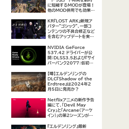
に短縮するMODが登場！
他のMOD併用でも効果を
発揮、プレイヤーから高評
価
KR『LOST ARK』新規ア
バター"ゴシック"、一部コ
ンテンツの不具合修正など
を含むアップデートを実
施。
NVIDIA GeForce
537.42 ドライバーが公
開：DLSS3.5および『サイ
バーパンク2077：仮初め
の自由』などをサポート
【噂】エルデンリングの
DLC『Shadow of the
Erdtree』は2024年2
月5日に発売か？
Netflixアニメの新作予告
編にて、「Devil May
Cry」と「Arcane（アーケ
イン）」の第2シーズンが紹
介
『エルデンリング』最新