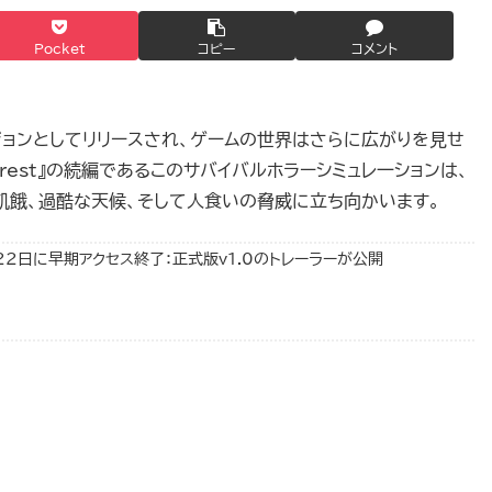
Pocket
コピー
コメント
フルバージョンとしてリリースされ、ゲームの世界はさらに広がりを見せ
orest』の続編であるこのサバイバルホラーシミュレ一ションは、
飢餓、過酷な天候、そして人食いの脅威に立ち向かいます。
t』2月22日に早期アクセス終了：正式版v1.0のトレーラーが公開