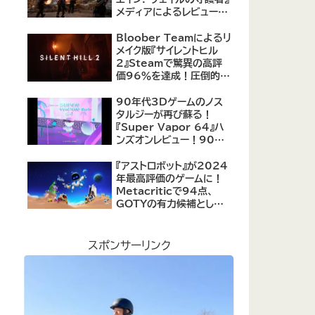
メディアによるレビューが
公開！自由度の高いキャ
ラクター育成システムは好
Bloober Teamによるリ
評、戦闘システムは賛否あ
メイク版『サイレントヒル
り
2』Steamで驚異の高評
価96％を達成！圧倒的な
評価を受ける名作ホラー
の復活
90年代3Dゲームのノス
タルジーが再び蘇る！
『Super Vapor 64』ハ
ンズオンレビュー！90年
代のゲーム体験を現代に
再現したノスタルジックア
『アストロボット』が2024
クション
年最高評価のゲームに！
Metacriticで94点、
GOTYの有力候補として
注目集める
スポンサーリンク