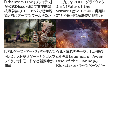
『Phantom Line』プレイテスト
コミカルな2Dローグライクアク
が公式Discordにて実施開始！
ション『Folly of the
核戦争後のヨーロッパで超常現
Wizards』が2025年に発売決
象と戦うオープンワールドCo-
定！不器用な魔法使い見習いと
opシューター
して、ランダム生成ダンジョンを
探索し、世界を救う冒険へ。
『バルダーズ・ゲート3』パッチ8ス
ケルト神話をテーマにした新作
トレステストがスタート！クロスプ
cRPG『Legends of Awen:
レイ＆フォトモードなど新要素が
Rise of the Fianna』の
満載
Kickstarterキャンペーンがま
もなく開始へ