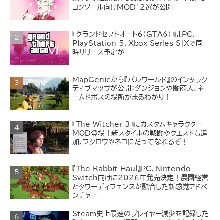
コンソール向けMOD12選が公開
『グランドセフトオート6(GTA6)』はPC、
PlayStation 5、Xbox Series S|Xで同
時リリース予定か
MapGenieから『パルワールド』のインタラク
ティブマップが公開：ダンジョンや闇商人、ネ
ームドボスの場所がまるわかり！
『The Witcher 3』にカスタムキャラクター
MOD登場！新スタイルの戦闘やクエストも追
加、フクロウやネコにだってなれるぞ！
『The Rabbit Haul』PC、Nintendo
Switch向けに2026年発売決定！農園経営
とタワーディフェンスが融合した新感覚アドベ
ンチャー
Steam史上最速のプレイヤー減少を記録した