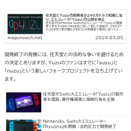
任天堂とYuzuの開発者が240万ドルで和解に至
り、エミュレータ「Yuzu」の公開を停止
任天堂がNintendo Switchのエミュレータ「Yuzu」の開発
者であるTropic Haze氏に対して起した訴訟が、240万ド
ル（日本円で約3億6,095万）の和解金で解決に至ったと海
外メディアが報じています。この和解により、Yuz...
magurowch.net
2024.03.05
開発終了の背景には、任天堂との法的な争いを避けるため
の決定とありますが、Yuzuのファンはすでに「suyu」と
「nuzu」という新しいフォークプロジェクトを立ち上げてい
ます。
任天堂がSwitchエミュレータ「Yuzu」の製作
者を提訴、著作権侵害と海賊行為を主張
Nintendo、Switchエミュレーター
『Ryujinx』を閉鎖 ：法的圧力で開発終了