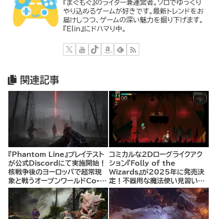
『まぐもぐ』のライター兼運営者。ソロでゆっくり
やり込めるゲームが好きです。最新トレンドをお
届けしつつ、ゲームの深い魅力を掘り下げます。
『Elin』にドハマり中。
関連記事
『Phantom Line』プレイテスト
コミカルな2Dローグライクアク
が公式Discordにて実施開始！
ション『Folly of the
核戦争後のヨーロッパで超常現
Wizards』が2025年に発売決
象と戦うオープンワールドCo-
定！不器用な魔法使い見習いと
opシューター
して、ランダム生成ダンジョンを
探索し、世界を救う冒険へ。