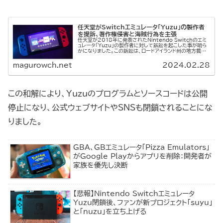
任天堂がSwitchエミュレータ「Yuzu」の製作者
を提訴、著作権侵害と海賊行為を主張
任天堂が2018年に発表されたNintendo Switchのエミ
ュレータ「Yuzu」の製作者に対して訴訟を起こした事が明ら
かになりました。この訴訟は、ロードアイランド州の地方裁判
所に提出され、YuzuがNintendo Switch用タイ...
magurowch.net
2024.02.28
この和解により、Yuzuのプログラムとソースコードは公開
停止になり、公式ウェブサイトやSNSも閉鎖されることにな
りました。
GBA、GBエミュレータ「Pizza Emulators」
がGoogle Playからアプリを削除：開発者が
家族を優先し決断
【悲報】Nintendo Switchエミュレータ
Yuzu閉鎖後、ファンが新プロジェクト「suyu」
と「nuzu」を立ち上げる