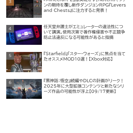
ンの期待を覆し新作ダンジョンRPG『Levers
and Chests』に注力すると発表！
任天堂弁護士がエミュレーターの違法性につ
いて講演。使用次第で著作権侵害や不正競争
防止法違反になる可能性があると指摘
『Starfield』「スター・ウォーズ」に焦点を当て
たオススメMOD10選！【Xbox対応】
『黒神話：悟空』続編やDLCの計画がリーク！
2025年に大型拡張コンテンツと新たなシリ
ーズ作品の可能性が浮上【09/17更新】