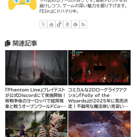
やり込めるゲームが好きです。最新トレンドをお
届けしつつ、ゲームの深い魅力を掘り下げます。
『Elin』にドハマり中。
関連記事
『Phantom Line』プレイテスト
コミカルな2Dローグライクアク
が公式Discordにて実施開始！
ション『Folly of the
核戦争後のヨーロッパで超常現
Wizards』が2025年に発売決
象と戦うオープンワールドCo-
定！不器用な魔法使い見習いと
opシューター
して、ランダム生成ダンジョンを
探索し、世界を救う冒険へ。