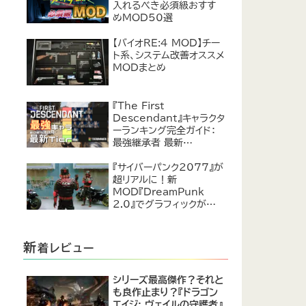
入れるべき必須級おすす
めMOD50選
【バイオRE:4 MOD】チー
ト系、システム改善オススメ
MODまとめ
『The First
Descendant』キャラクタ
ーランキング完全ガイド：
最強継承者 最新
Tier【2024年7月】
『サイバーパンク2077』が
超リアルに！新
MOD『DreamPunk
2.0』でグラフィックが恐ろ
しいほど進化
新
着レビュー
シリーズ最高傑作？それと
も良作止まり？『ドラゴン
エイジ: ヴェイルの守護者』