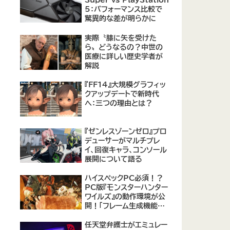
Super vs PlayStation
5：パフォーマンス比較で
驚異的な差が明らかに
実際〝膝に矢を受けた
ら〟どうなるの？中世の
医療に詳しい歴史学者が
解説
『FF14』大規模グラフィッ
クアップデートで新時代
へ：三つの理由とは？
『ゼンレスゾーンゼロ』プロ
デューサーがマルチプレ
イ、回復キャラ、コンソール
展開について語る
ハイスペックPC必須！？
PC版『モンスターハンター
ワイルズ』の動作環境が公
開！「フレーム生成機能を
使って推奨環境を満たす
のは無理がある」との声も
任天堂弁護士がエミュレー