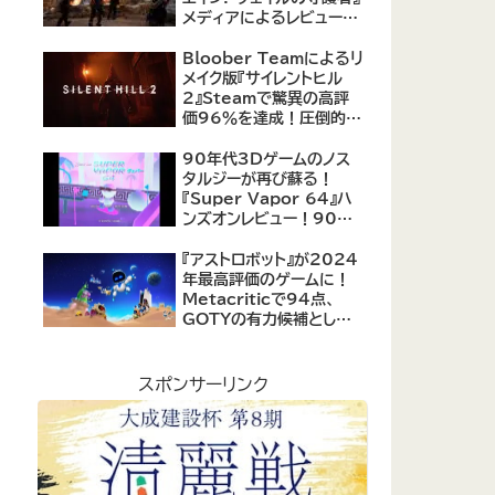
メディアによるレビューが
公開！自由度の高いキャ
ラクター育成システムは好
Bloober Teamによるリ
評、戦闘システムは賛否あ
メイク版『サイレントヒル
り
2』Steamで驚異の高評
価96％を達成！圧倒的な
評価を受ける名作ホラー
の復活
90年代3Dゲームのノス
タルジーが再び蘇る！
『Super Vapor 64』ハ
ンズオンレビュー！90年
代のゲーム体験を現代に
再現したノスタルジックア
『アストロボット』が2024
クション
年最高評価のゲームに！
Metacriticで94点、
GOTYの有力候補として
注目集める
スポンサーリンク