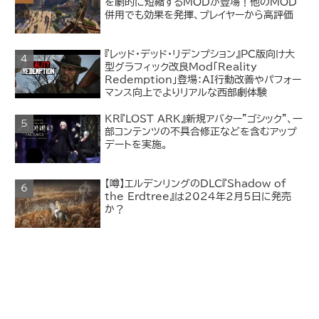
を劇的に短縮するMODが登場！他のMOD
併用でも効果を発揮、プレイヤーから高評価
『レッド・デッド・リデンプション』PC版向け大
型グラフィック改良Mod「Reality
Redemption」登場：AI行動改善やパフォー
マンス向上でよりリアルな西部劇体験
KR『LOST ARK』新規アバター"ゴシック"、一
部コンテンツの不具合修正などを含むアップ
デートを実施。
【噂】エルデンリングのDLC『Shadow of
the Erdtree』は2024年2月5日に発売
か？