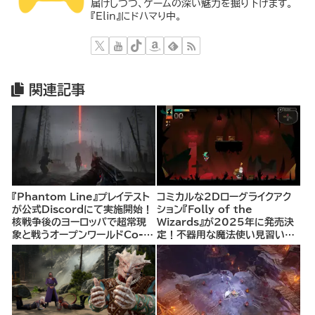
届けしつつ、ゲームの深い魅力を掘り下げます。
『Elin』にドハマり中。
関連記事
『Phantom Line』プレイテスト
コミカルな2Dローグライクアク
が公式Discordにて実施開始！
ション『Folly of the
核戦争後のヨーロッパで超常現
Wizards』が2025年に発売決
象と戦うオープンワールドCo-
定！不器用な魔法使い見習いと
opシューター
して、ランダム生成ダンジョンを
探索し、世界を救う冒険へ。