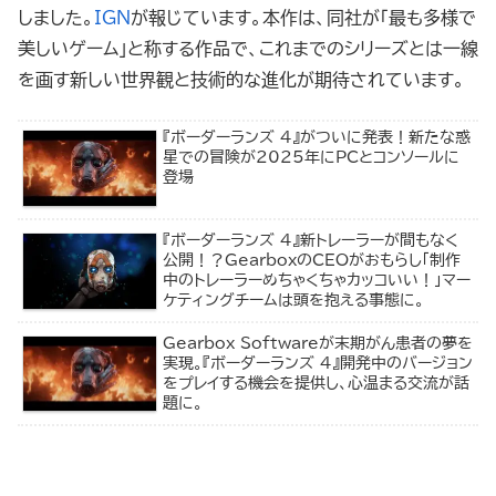
しました。
IGN
が報じています。本作は、同社が「最も多様で
美しいゲーム」と称する作品で、これまでのシリーズとは一線
を画す新しい世界観と技術的な進化が期待されています。
『ボーダーランズ 4』がついに発表！新たな惑
星での冒険が2025年にPCとコンソールに
登場
『ボーダーランズ 4』新トレーラーが間もなく
公開！？GearboxのCEOがおもらし「制作
中のトレーラーめちゃくちゃカッコいい！」マー
ケティングチームは頭を抱える事態に。
Gearbox Softwareが末期がん患者の夢を
実現。『ボーダーランズ 4』開発中のバージョン
をプレイする機会を提供し、心温まる交流が話
題に。