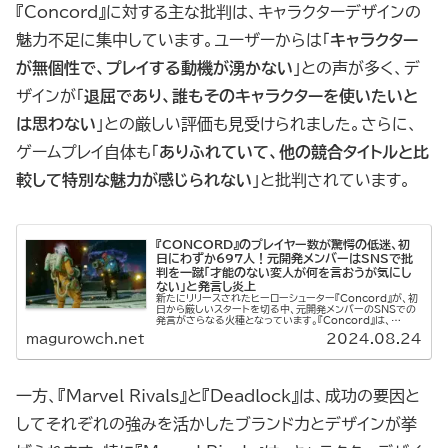
『Concord』に対する主な批判は、キャラクターデザインの
魅力不足に集中しています。ユーザーからは「
キャラクター
が無個性で、プレイする動機が湧かない
」との声が多く、デ
ザインが「
退屈であり、誰もそのキャラクターを使いたいと
は思わない
」との厳しい評価も見受けられました。さらに、
ゲームプレイ自体も「
ありふれていて、他の競合タイトルと比
較して特別な魅力が感じられない
」と批判されています。
『CONCORD』のプレイヤー数が驚愕の低迷、初
日にわずか697人！元開発メンバーはSNSで批
判を一蹴「才能のない変人が何を言おうが気にし
ない」と発言し炎上
新たにリリースされたヒーローシューター『Concord』が、初
日から厳しいスタートを切る中、元開発メンバーのSNSでの
発言がさらなる火種となっています。『Concord』は、
Firewalk Studiosが8年間もの歳月をかけて開発した
magurowch.net
2024.08.24
期...
一方、『Marvel Rivals』と『Deadlock』は、成功の要因と
してそれぞれの強みを活かしたブランド力とデザインが挙