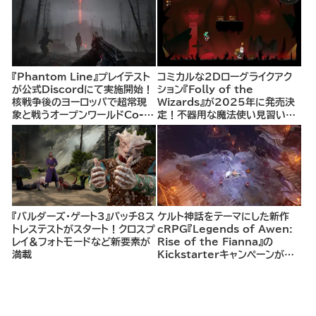
『Phantom Line』プレイテスト
コミカルな2Dローグライクアク
が公式Discordにて実施開始！
ション『Folly of the
核戦争後のヨーロッパで超常現
Wizards』が2025年に発売決
象と戦うオープンワールドCo-
定！不器用な魔法使い見習いと
opシューター
して、ランダム生成ダンジョンを
探索し、世界を救う冒険へ。
『バルダーズ・ゲート3』パッチ8ス
ケルト神話をテーマにした新作
トレステストがスタート！クロスプ
cRPG『Legends of Awen:
レイ＆フォトモードなど新要素が
Rise of the Fianna』の
満載
Kickstarterキャンペーンがま
もなく開始へ