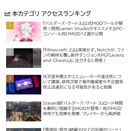
本カテゴリ アクセスランキング
『バルダーズ・ゲート3』公式MODツールが解
禁！開発Larian StudioがオススメするPC・
コンソール向けMOD12選が公開
『Minecraft 2』は実現せず。Notchが、ファ
ンの期待を覆し新作ダンジョンRPG『Levers
and Chests』に注力すると発表！
任天堂弁護士がエミュレーターの違法性につ
いて講演。使用次第で著作権侵害や不正競争
防止法違反になる可能性があると指摘
Steam版『バルダーズ・ゲート 3』ロード時間
を劇的に短縮するMODが登場！他のMOD
併用でも効果を発揮、プレイヤーから高評価
『黒神話：悟空』続編やDLCの計画がリーク！