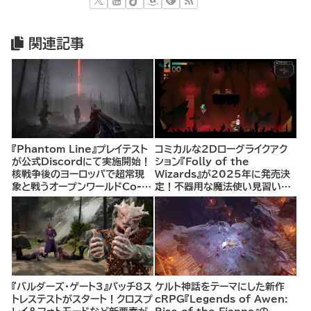
関連記事
『Phantom Line』プレイテスト
コミカルな2Dローグライクアク
が公式Discordにて実施開始！
ション『Folly of the
核戦争後のヨーロッパで超常現
Wizards』が2025年に発売決
象と戦うオープンワールドCo-
定！不器用な魔法使い見習いと
opシューター
して、ランダム生成ダンジョンを
探索し、世界を救う冒険へ。
『バルダーズ・ゲート3』パッチ8ス
ケルト神話をテーマにした新作
トレステストがスタート！クロスプ
cRPG『Legends of Awen: