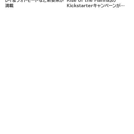
レイ＆フォトモードなど新要素が
Rise of the Fianna』の
満載
Kickstarterキャンペーンがま
もなく開始へ