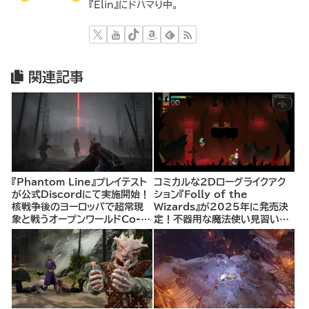
『Elin』にドハマり中。
関連記事
『Phantom Line』プレイテスト
コミカルな2Dローグライクアク
が公式Discordにて実施開始！
ション『Folly of the
核戦争後のヨーロッパで超常現
Wizards』が2025年に発売決
象と戦うオープンワールドCo-
定！不器用な魔法使い見習いと
opシューター
して、ランダム生成ダンジョンを
探索し、世界を救う冒険へ。