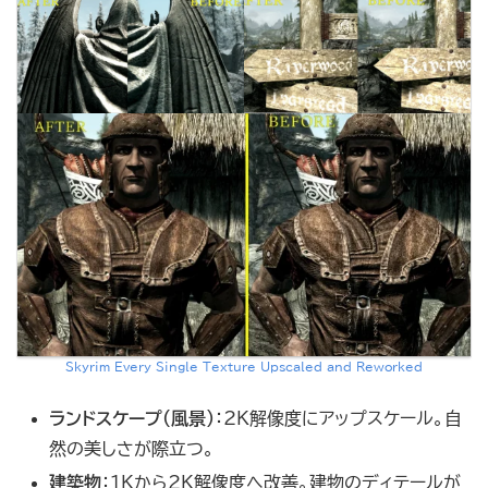
Skyrim Every Single Texture Upscaled and Reworked
ランドスケープ（風景）
：2K解像度にアップスケール。自
然の美しさが際立つ。
建築物
：1Kから2K解像度へ改善。建物のディテールが