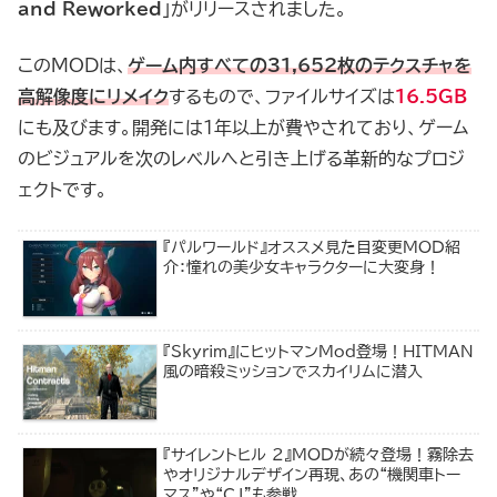
and Reworked
」がリリースされました。
このMODは、
ゲーム内すべての31,652枚のテクスチャを
高解像度にリメイク
するもので、ファイルサイズは
16.5GB
にも及びます。開発には1年以上が費やされており、ゲーム
のビジュアルを次のレベルへと引き上げる革新的なプロジ
ェクトです。
『パルワールド』オススメ見た目変更MOD紹
介：憧れの美少女キャラクターに大変身！
『Skyrim』にヒットマンMod登場！HITMAN
風の暗殺ミッションでスカイリムに潜入
『サイレントヒル 2』MODが続々登場！霧除去
やオリジナルデザイン再現、あの“機関車トー
マス”や“CJ”も参戦