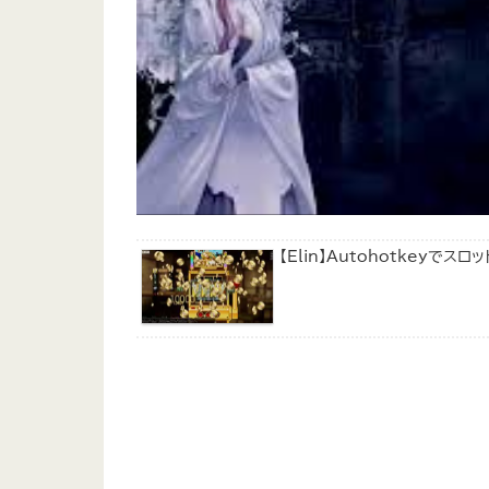
【Elin】Autohotkey