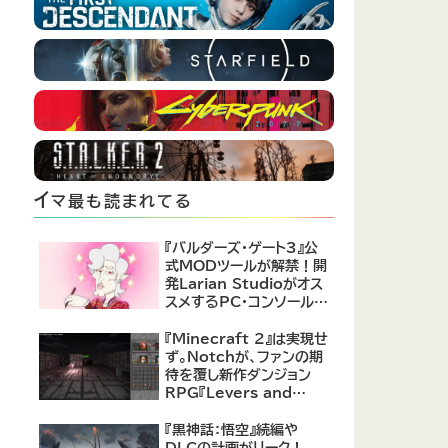
イ
マ最も読まれてる
『バルダーズ・ゲート3』公
式MODツールが解禁！開
発Larian Studioがオス
スメするPC・コンソール向
けMOD12選が公開
『Minecraft 2』は実現せ
ず。Notchが、ファンの期
待を覆し新作ダンジョン
RPG『Levers and
Chests』に注力すると発
表！
『黒神話：悟空』続編や
DLCの計画がリーク！