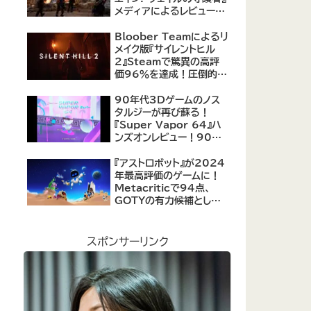
メディアによるレビューが
公開！自由度の高いキャ
ラクター育成システムは好
Bloober Teamによるリ
評、戦闘システムは賛否あ
メイク版『サイレントヒル
り
2』Steamで驚異の高評
価96％を達成！圧倒的な
評価を受ける名作ホラー
の復活
90年代3Dゲームのノス
タルジーが再び蘇る！
『Super Vapor 64』ハ
ンズオンレビュー！90年
代のゲーム体験を現代に
再現したノスタルジックア
『アストロボット』が2024
クション
年最高評価のゲームに！
Metacriticで94点、
GOTYの有力候補として
注目集める
スポンサーリンク