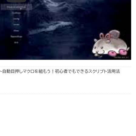
でスロット自動目押しマクロを組もう！初心者でもできるスクリプト活用法