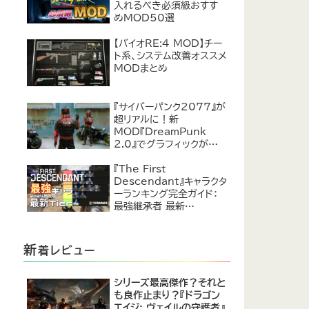
入れるべき必須級おすす
めMOD50選
【バイオRE:4 MOD】チー
ト系、システム改善オススメ
MODまとめ
『サイバーパンク2077』が
超リアルに！新
MOD『DreamPunk
2.0』でグラフィックが恐ろ
しいほど進化
『The First
Descendant』キャラクタ
ーランキング完全ガイド：
最強継承者 最新
Tier【2024年7月】
新
着レビュー
シリーズ最高傑作？それと
も良作止まり？『ドラゴン
エイジ: ヴェイルの守護者』