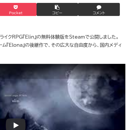
Pocket
コピー
コメント
グライクRPG『Elin』の無料体験版をSteamで公開しました。
ゲーム『Elona』の後継作で、その広大な自由度から、国内メディ