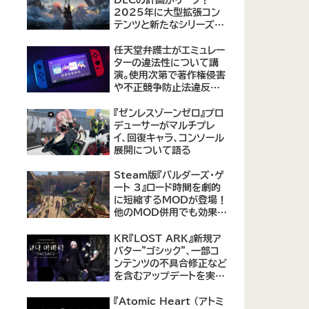
2025年に大型拡張コン
テンツと新たなシリーズ作
品の可能性が浮上
【09/17更新】
任天堂弁護士がエミュレー
ターの違法性について講
演。使用次第で著作権侵害
や不正競争防止法違反に
なる可能性があると指摘
『ゼンレスゾーンゼロ』プロ
デューサーがマルチプレ
イ、回復キャラ、コンソール
展開について語る
Steam版『バルダーズ・ゲ
ート 3』ロード時間を劇的
に短縮するMODが登場！
他のMOD併用でも効果を
発揮、プレイヤーから高評
価
KR『LOST ARK』新規ア
バター"ゴシック"、一部コ
ンテンツの不具合修正など
を含むアップデートを実
施。
『Atomic Heart (アトミ