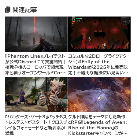
関連記事
『Phantom Line』プレイテスト
コミカルな2Dローグライクアク
が公式Discordにて実施開始！
ション『Folly of the
核戦争後のヨーロッパで超常現
Wizards』が2025年に発売決
象と戦うオープンワールドCo-
定！不器用な魔法使い見習いと
opシューター
して、ランダム生成ダンジョンを
探索し、世界を救う冒険へ。
『バルダーズ・ゲート3』パッチ8ス
ケルト神話をテーマにした新作
トレステストがスタート！クロスプ
cRPG『Legends of Awen:
レイ＆フォトモードなど新要素が
Rise of the Fianna』の
満載
Kickstarterキャンペーンがま