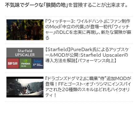
不気味でダークな「狭間の地」
を冒険することが出来ます。
『ウィッチャー3: ワイルドハント』にファン制作
のMod「中立の代償」が登場―初代「ウィッチ
ャー」のDLCを忠実に再現し、新たな冒険が蘇
る
【Starfield】PureDark氏によるアップスケ
ールMODが公開：Starfield Upscalerの
導入方法を解説【パフォーマンス向上】
『ドラゴンズドグマ2』に職業“侍”追加MODが
登場！FFとゴースト・オブ・ツシマにインスパイ
アされた20種類のスキルはどれもハイクオリ
ティ！