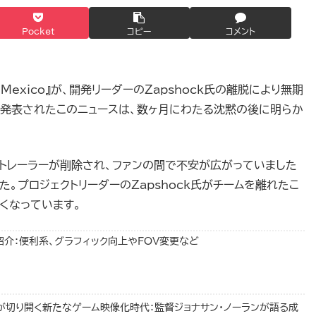
Pocket
コピー
コメント
uevo Mexico』が、開発リーダーのZapshock氏の離脱により無期
ーで発表されたこのニュースは、数ヶ月にわたる沈黙の後に明らか
連するトレーラーが削除され、ファンの間で不安が広がっていました
。プロジェクトリーダーのZapshock氏がチームを離れたこ
くなっています。
紹介：便利系、グラフィック向上やFOV変更など
ズ成功が切り開く新たなゲーム映像化時代：監督ジョナサン・ノーランが語る成