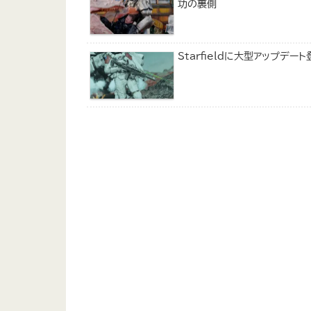
功の裏側
Starfieldに大型アップデ