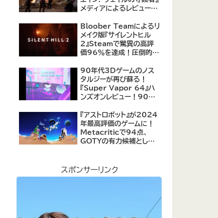
メディアによるレビューが
公開！自由度の高いキャ
ラクター育成システムは好
Bloober Teamによるリ
評、戦闘システムは賛否あ
メイク版『サイレントヒル
り
2』Steamで驚異の高評
価96％を達成！圧倒的な
評価を受ける名作ホラー
の復活
90年代3Dゲームのノス
タルジーが再び蘇る！
『Super Vapor 64』ハ
ンズオンレビュー！90年
代のゲーム体験を現代に
再現したノスタルジックア
『アストロボット』が2024
クション
年最高評価のゲームに！
Metacriticで94点、
GOTYの有力候補として
注目集める
スポンサーリンク