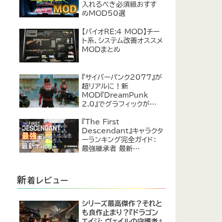
入れるべき必須級おすす
めMOD50選
【バイオRE:4 MOD】チー
ト系、システム改善オススメ
MODまとめ
『サイバーパンク2077』が
超リアルに！新
MOD『DreamPunk
2.0』でグラフィックが恐ろ
しいほど進化
『The First
Descendant』キャラクタ
ーランキング完全ガイド：
最強継承者 最新
Tier【2024年7月】
新
着レビュー
シリーズ最高傑作？それと
も良作止まり？『ドラゴン
エイジ: ヴェイルの守護者』