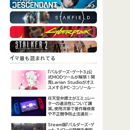
イ
マ最も読まれてる
『バルダーズ・ゲート3』公
式MODツールが解禁！開
発Larian Studioがオス
スメするPC・コンソール向
けMOD12選が公開
任天堂弁護士がエミュレー
ターの違法性について講
演。使用次第で著作権侵害
や不正競争防止法違反に
なる可能性があると指摘
Steam版『バルダーズ・ゲ
ート 3』ロード時間を劇的