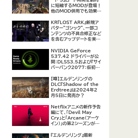
に短縮するMODが登場！
他のMOD併用でも効果を
発揮、プレイヤーから高評
価
KR『LOST ARK』新規ア
バター"ゴシック"、一部コ
ンテンツの不具合修正など
を含むアップデートを実
施。
NVIDIA GeForce
537.42 ドライバーが公
開：DLSS3.5および『サイ
バーパンク2077：仮初め
の自由』などをサポート
【噂】エルデンリングの
DLC『Shadow of the
Erdtree』は2024年2
月5日に発売か？
Netflixアニメの新作予告
編にて、「Devil May
Cry」と「Arcane（アーケ
イン）」の第2シーズンが紹
介
『エルデンリング』最新