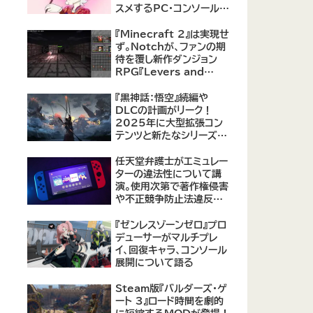
スメするPC・コンソール向
けMOD12選が公開
『Minecraft 2』は実現せ
ず。Notchが、ファンの期
待を覆し新作ダンジョン
RPG『Levers and
Chests』に注力すると発
表！
『黒神話：悟空』続編や
DLCの計画がリーク！
2025年に大型拡張コン
テンツと新たなシリーズ作
品の可能性が浮上
【09/17更新】
任天堂弁護士がエミュレー
ターの違法性について講
演。使用次第で著作権侵害
や不正競争防止法違反に
なる可能性があると指摘
『ゼンレスゾーンゼロ』プロ
デューサーがマルチプレ
イ、回復キャラ、コンソール
展開について語る
Steam版『バルダーズ・ゲ
ート 3』ロード時間を劇的