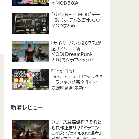
めMOD50選
【バイオRE:4 MOD】チー
ト系、システム改善オススメ
MODまとめ
『サイバーパンク2077』が
超リアルに！新
MOD『DreamPunk
2.0』でグラフィックが恐ろ
しいほど進化
『The First
Descendant』キャラクタ
ーランキング完全ガイド：
最強継承者 最新
Tier【2024年7月】
新
着レビュー
シリーズ最高傑作？それと
も良作止まり？『ドラゴン
エイジ: ヴェイルの守護者』
メディアによるレビューが