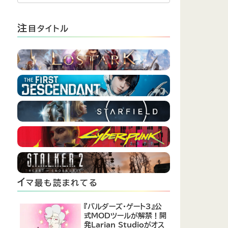
注
目タイトル
イ
マ最も読まれてる
『バルダーズ・ゲート3』公
式MODツールが解禁！開
発Larian Studioがオス