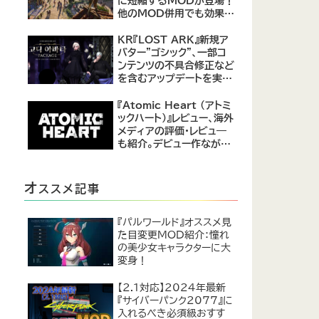
に短縮するMODが登場！
他のMOD併用でも効果を
発揮、プレイヤーから高評
価
KR『LOST ARK』新規ア
バター"ゴシック"、一部コ
ンテンツの不具合修正など
を含むアップデートを実
施。
『Atomic Heart (アトミ
ックハート)』レビュー、海外
メディアの評価・レビュ―
も紹介。デビュー作ながら
評価は高め。
オ
ススメ記事
『パルワールド』オススメ見
た目変更MOD紹介：憧れ
の美少女キャラクターに大
変身！
【2.1対応】2024年最新
『サイバーパンク2077』に
入れるべき必須級おすす