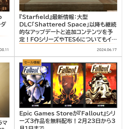
o
『Starfield』最新情報：大型
ーダ
DLC「Shattered Space」以降も継続
的なアップデートと追加コンテンツを予
定！FOシリーズやTES6についてもイン
タビューで語る。
08.11
2024.06.17
セール情報
Epic Games Storeが『Fallout』シリ
ーズ3作品を無料配布！2月23日から3
ラマ
月1日まで