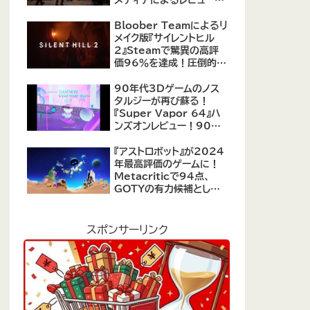
公開！自由度の高いキャ
ラクター育成システムは好
Bloober Teamによるリ
評、戦闘システムは賛否あ
メイク版『サイレントヒル
り
2』Steamで驚異の高評
価96％を達成！圧倒的な
評価を受ける名作ホラー
の復活
90年代3Dゲームのノス
タルジーが再び蘇る！
『Super Vapor 64』ハ
ンズオンレビュー！90年
代のゲーム体験を現代に
再現したノスタルジックア
『アストロボット』が2024
クション
年最高評価のゲームに！
Metacriticで94点、
GOTYの有力候補として
注目集める
スポンサーリンク