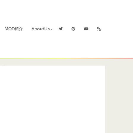
MOD紹介
AboutUs