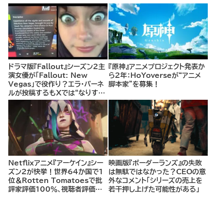
ドラマ版『Fallout』シーズン2主
『原神』アニメプロジェクト発表か
演女優が「Fallout: New
ら2年：HoYoverseが“アニメ
Vegas」で役作り？エラ・パーネ
脚本家”を募集！
ルが投稿するもXでは“なりすま
し”の可能性を指摘
Netflixアニメ『アーケイン』シー
映画版『ボーダーランズ』の失敗
ズン2が快挙！世界64か国で1
は無駄ではなかった？CEOの意
位＆Rotten Tomatoesで批
外なコメント「シリーズの売上を
評家評価100％、視聴者評価
若干押し上げた可能性がある」
96％の圧倒的支持