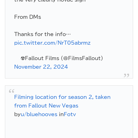
From DMs
Thanks for the info…
pic.twitter.com/NrT05abrmz
— ☢️Fallout Films (@FilmsFallout)
November 22, 2024
Filming location for season 2, taken
from Fallout New Vegas
by
u/bluehooves
in
Fotv