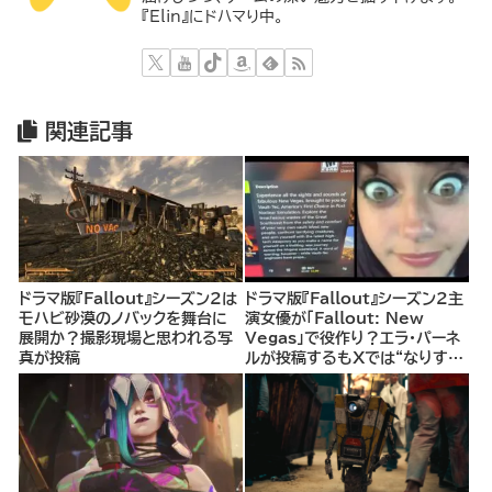
『Elin』にドハマり中。
関連記事
ドラマ版『Fallout』シーズン2は
ドラマ版『Fallout』シーズン2主
モハビ砂漠のノバックを舞台に
演女優が「Fallout: New
展開か？撮影現場と思われる写
Vegas」で役作り？エラ・パーネ
真が投稿
ルが投稿するもXでは“なりすま
し”の可能性を指摘