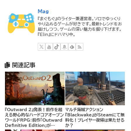
Mag
『まぐもぐ』のライター兼運営者。ソロでゆっくり
やり込めるゲームが好きです。最新トレンドをお
届けしつつ、ゲームの深い魅力を掘り下げます。
『Elin』にドハマり中。
関連記事
『Outward 2』発表！前作を超
マルチ海賊アクション
える野心的なハードコアオープン
『Blackwake』がSteamにて無
ワールドRPG：前作「Outward
料化！プレイヤー復帰は果たせる
Definitive Edition」が
か？
85%OFFで販売中