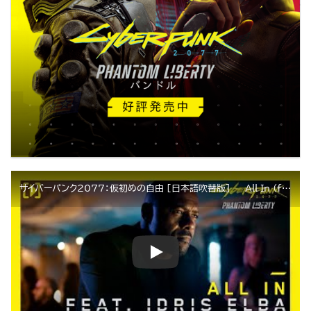
サイバーパンク2077：仮初めの自由 [日本語吹替版] — All In (feat. イドリス・エルバ)