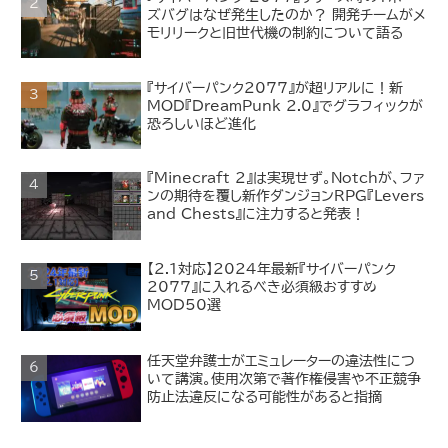
ズバグはなぜ発生したのか？ 開発チームがメ
モリリークと旧世代機の制約について語る
『サイバーパンク2077』が超リアルに！新
MOD『DreamPunk 2.0』でグラフィックが
恐ろしいほど進化
『Minecraft 2』は実現せず。Notchが、ファ
ンの期待を覆し新作ダンジョンRPG『Levers
and Chests』に注力すると発表！
【2.1対応】2024年最新『サイバーパンク
2077』に入れるべき必須級おすすめ
MOD50選
任天堂弁護士がエミュレーターの違法性につ
いて講演。使用次第で著作権侵害や不正競争
防止法違反になる可能性があると指摘