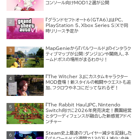
コンソール向けMOD12選が公開
『グランドセフトオート6(GTA6)』はPC、
PlayStation 5、Xbox Series S|Xで同
時リリース予定か
MapGenieから『パルワールド』のインタラク
ティブマップが公開：ダンジョンや闇商人、ネ
ームドボスの場所がまるわかり！
『The Witcher 3』にカスタムキャラクター
MOD登場！新スタイルの戦闘やクエストも追
加、フクロウやネコにだってなれるぞ！
『The Rabbit Haul』PC、Nintendo
Switch向けに2026年発売決定！農園経営
とタワーディフェンスが融合した新感覚アドベ
ンチャー
Steam史上最速のプレイヤー減少を記録した
『パルワールド』2週間で130万人減少：今後