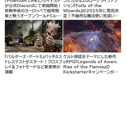
『Phantom Line』プレイテスト
コミカルな2Dローグライクアク
が公式Discordにて実施開始！
ション『Folly of the
核戦争後のヨーロッパで超常現
Wizards』が2025年に発売決
象と戦うオープンワールドCo-
定！不器用な魔法使い見習いと
opシューター
して、ランダム生成ダンジョンを
探索し、世界を救う冒険へ。
『バルダーズ・ゲート3』パッチ8ス
ケルト神話をテーマにした新作
トレステストがスタート！クロスプ
cRPG『Legends of Awen:
レイ＆フォトモードなど新要素が
Rise of the Fianna』の
満載
Kickstarterキャンペーンがま
もなく開始へ