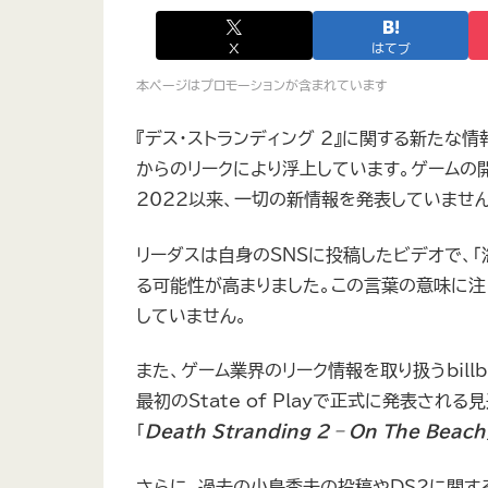
X
はてブ
本ページはプロモーションが含まれています
『デス・ストランディング 2』に関する新たな情
からのリークにより浮上しています。ゲームの開発
2022以来、一切の新情報を発表していませ
リーダスは自身のSNSに投稿したビデオで、「
る可能性が高まりました。この言葉の意味に注
していません。
また、ゲーム業界のリーク情報を取り扱うbillbi
最初のState of Playで正式に発表さ
「
Death Stranding 2 – On The Beach
さらに、過去の小島秀夫の投稿やDS2に関す