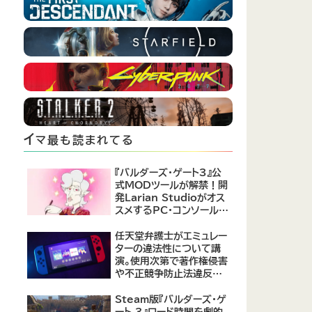
イ
マ最も読まれてる
『バルダーズ・ゲート3』公
式MODツールが解禁！開
発Larian Studioがオス
スメするPC・コンソール向
けMOD12選が公開
任天堂弁護士がエミュレー
ターの違法性について講
演。使用次第で著作権侵害
や不正競争防止法違反に
なる可能性があると指摘
Steam版『バルダーズ・ゲ
ート 3』ロード時間を劇的