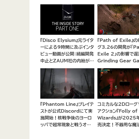
『Disco Elysium』元ライタ
『Path of Exile』
ーによる9時間に及ぶインタ
グ3.26の開発が「Pat
ビュー動画が公開：続編開発
Exile 2」の影響で遅
中止とZAUM社の内紛が浮
Grinding Gear G
き彫りに
が開発リソースの集
後の計画を説明
『Phantom Line』プレイテ
コミカルな2Dローグ
ストが公式Discordにて実
アクション『Folly of
施開始！核戦争後のヨーロ
Wizards』が202
ッパで超常現象と戦うオー
売決定！不器用な魔
プンワールドCo-opシュー
見習いとして、ランダ
ター
ダンジョンを探索し、