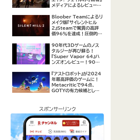
メディアによるレビューが
公開！自由度の高いキャ
ラクター育成システムは好
Bloober Teamによるリ
評、戦闘システムは賛否あ
メイク版『サイレントヒル
り
2』Steamで驚異の高評
価96％を達成！圧倒的な
評価を受ける名作ホラー
の復活
90年代3Dゲームのノス
タルジーが再び蘇る！
『Super Vapor 64』ハ
ンズオンレビュー！90年
代のゲーム体験を現代に
再現したノスタルジックア
『アストロボット』が2024
クション
年最高評価のゲームに！
Metacriticで94点、
GOTYの有力候補として
注目集める
スポンサーリンク