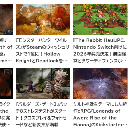
の新リー
『モンスターハンターワイル
『The Rabbit Haul』PC、
h of
ズ』がSteamのウィッシュリ
Nintendo Switch向けに
延。
ストで1位に！Hollow
2026年発売決定！農園経
ames
KnightとDeadlockを抑
営とタワーディフェンスが融
中と今
えてトップに立つ
合した新感覚アドベンチャー
ライク
『バルダーズ・ゲート3』パッ
ケルト神話をテーマにした新
 the
チ8ストレステストがスター
作cRPG『Legends of
5年に発
ト！クロスプレイ＆フォトモ
Awen: Rise of the
法使い
ードなど新要素が満載
Fianna』のKickstarterキ
ム生成
ャンペーンがまもなく開始へ
世界を