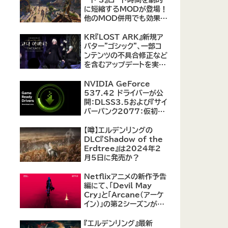
に短縮するMODが登場！
他のMOD併用でも効果を
発揮、プレイヤーから高評
価
KR『LOST ARK』新規ア
バター"ゴシック"、一部コ
ンテンツの不具合修正など
を含むアップデートを実
施。
NVIDIA GeForce
537.42 ドライバーが公
開：DLSS3.5および『サイ
バーパンク2077：仮初め
の自由』などをサポート
【噂】エルデンリングの
DLC『Shadow of the
Erdtree』は2024年2
月5日に発売か？
Netflixアニメの新作予告
編にて、「Devil May
Cry」と「Arcane（アーケ
イン）」の第2シーズンが紹
介
『エルデンリング』最新