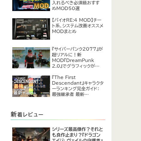
入れるべき必須級おすす
めMOD50選
【バイオRE:4 MOD】チー
ト系、システム改善オススメ
MODまとめ
『サイバーパンク2077』が
超リアルに！新
MOD『DreamPunk
2.0』でグラフィックが恐ろ
しいほど進化
『The First
Descendant』キャラクタ
ーランキング完全ガイド：
最強継承者 最新
Tier【2024年7月】
新
着レビュー
シリーズ最高傑作？それと
も良作止まり？『ドラゴン
エイジ: ヴェイルの守護者』