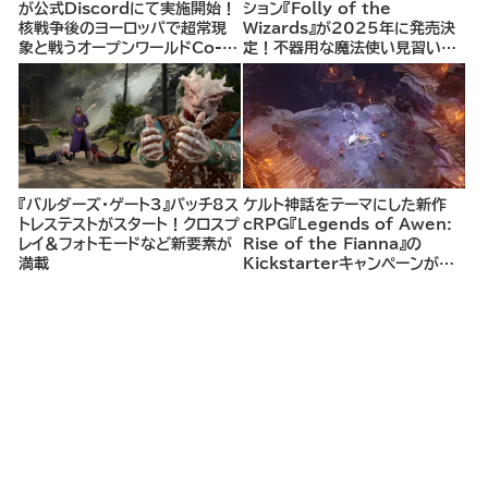
が公式Discordにて実施開始！
ション『Folly of the
核戦争後のヨーロッパで超常現
Wizards』が2025年に発売決
象と戦うオープンワールドCo-
定！不器用な魔法使い見習いと
opシューター
して、ランダム生成ダンジョンを
探索し、世界を救う冒険へ。
『バルダーズ・ゲート3』パッチ8ス
ケルト神話をテーマにした新作
トレステストがスタート！クロスプ
cRPG『Legends of Awen:
レイ＆フォトモードなど新要素が
Rise of the Fianna』の
満載
Kickstarterキャンペーンがま
もなく開始へ