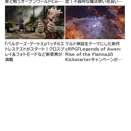
象と戦うオープンワールドCo-
定！不器用な魔法使い見習いと
opシューター
して、ランダム生成ダンジョンを
探索し、世界を救う冒険へ。
『バルダーズ・ゲート3』パッチ8ス
ケルト神話をテーマにした新作
トレステストがスタート！クロスプ
cRPG『Legends of Awen:
レイ＆フォトモードなど新要素が
Rise of the Fianna』の
満載
Kickstarterキャンペーンがま
もなく開始へ