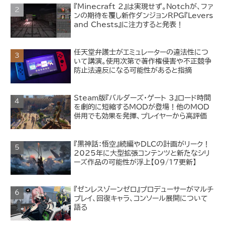
『Minecraft 2』は実現せず。Notchが、ファ
ンの期待を覆し新作ダンジョンRPG『Levers
and Chests』に注力すると発表！
任天堂弁護士がエミュレーターの違法性につ
いて講演。使用次第で著作権侵害や不正競争
防止法違反になる可能性があると指摘
Steam版『バルダーズ・ゲート 3』ロード時間
を劇的に短縮するMODが登場！他のMOD
併用でも効果を発揮、プレイヤーから高評価
『黒神話：悟空』続編やDLCの計画がリーク！
2025年に大型拡張コンテンツと新たなシリ
ーズ作品の可能性が浮上【09/17更新】
『ゼンレスゾーンゼロ』プロデューサーがマルチ
プレイ、回復キャラ、コンソール展開について
語る