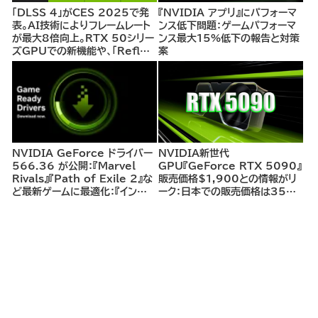
「DLSS 4」がCES 2025で発
『NVIDIA アプリ』にパフォーマ
表。AI技術によりフレームレート
ンス低下問題：ゲームパフォーマ
が最大8倍向上。RTX 50シリー
ンス最大15%低下の報告と対策
ズGPUでの新機能や、「Reflex
案
2」による遅延削減でゲーム体験
を革新。既存RTXユーザーにも
恩恵あり！
NVIDIA GeForce ドライバー
NVIDIA新世代
566.36 が公開：『Marvel
GPU『GeForce RTX 5090』
Rivals』『Path of Exile 2』な
販売価格$1,900との情報がリ
ど最新ゲームに最適化：『インデ
ーク：日本での販売価格は35～
ィ・ジョーンズ/大いなる円環』は
40万円前後と試算。
4K環境で最大200fps以上の
プレイが可能に