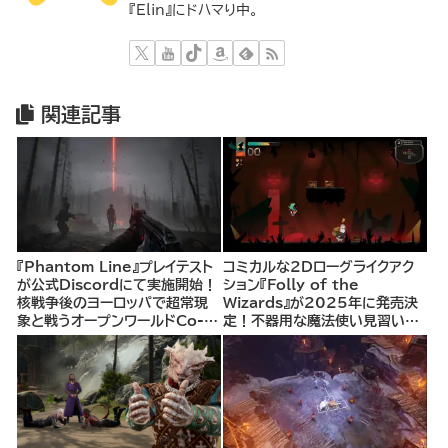
『Elin』にドハマり中。
関連記事
『Phantom Line』プレイテスト
コミカルな2Dローグライクアク
が公式Discordにて実施開始！
ション『Folly of the
核戦争後のヨーロッパで超常現
Wizards』が2025年に発売決
象と戦うオープンワールドCo-
定！不器用な魔法使い見習いと
opシューター
して、ランダム生成ダンジョンを
探索し、世界を救う冒険へ。