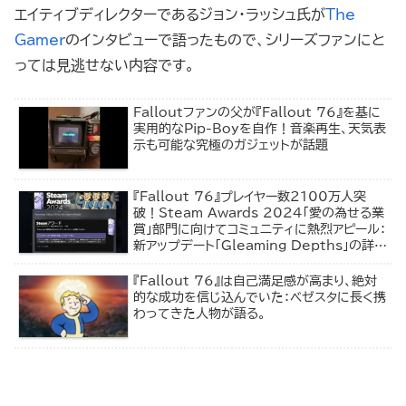
エイティブディレクターであるジョン・ラッシュ氏が
The
Gamer
のインタビューで語ったもので、シリーズファンにと
っては見逃せない内容です。
Falloutファンの父が『Fallout 76』を基に
実用的なPip-Boyを自作！音楽再生、天気表
示も可能な究極のガジェットが話題
『Fallout 76』プレイヤー数2100万人突
破！Steam Awards 2024「愛の為せる業
賞」部門に向けてコミュニティに熱烈アピール：
新アップデート「Gleaming Depths」の詳細
も発表
『Fallout 76』は自己満足感が高まり、絶対
的な成功を信じ込んでいた：ベゼスタに長く携
わってきた人物が語る。