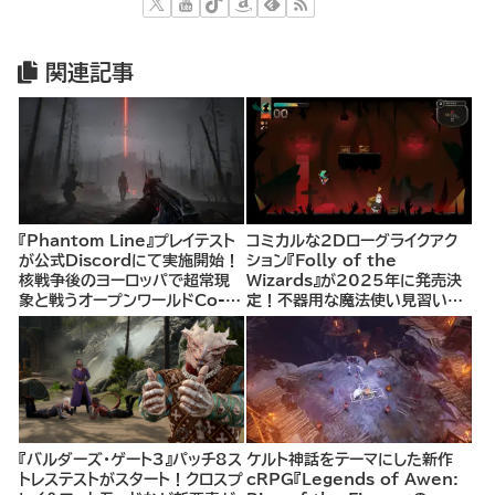
関連記事
『Phantom Line』プレイテスト
コミカルな2Dローグライクアク
が公式Discordにて実施開始！
ション『Folly of the
核戦争後のヨーロッパで超常現
Wizards』が2025年に発売決
象と戦うオープンワールドCo-
定！不器用な魔法使い見習いと
opシューター
して、ランダム生成ダンジョンを
探索し、世界を救う冒険へ。
『バルダーズ・ゲート3』パッチ8ス
ケルト神話をテーマにした新作
トレステストがスタート！クロスプ
cRPG『Legends of Awen: