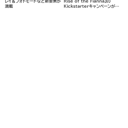
レイ＆フォトモードなど新要素が
Rise of the Fianna』の
満載
Kickstarterキャンペーンがま
もなく開始へ