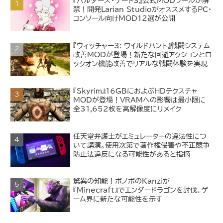
『バルダーズ・ゲート3』公式MODツールが解
禁！開発Larian StudioがオススメするPC・
コンソール向けMOD12選が公開
『ウィッチャー3: ワイルドハント』戦闘システム
改善MODが登場！新たな回避アクションとロ
ックオン機能改善でリアルな戦闘体験を実現
『Skyrim』16GBにおよぶHDテクスチャ
MODが登場！VRAMへの影響は最小限に
全31,652枚を高解像度にリメイク
任天堂弁護士がエミュレーターの違法性につ
いて講演。使用次第で著作権侵害や不正競争
防止法違反になる可能性があると指摘
驚異の知能！ボノボのKanziが
『Minecraft』でエンダードラゴンを討伐、ゲ
ーム界に新たな可能性を示す