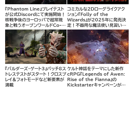
『Phantom Line』プレイテスト
コミカルな2Dローグライクアク
が公式Discordにて実施開始！
ション『Folly of the
核戦争後のヨーロッパで超常現
Wizards』が2025年に発売決
象と戦うオープンワールドCo-
定！不器用な魔法使い見習いと
opシューター
して、ランダム生成ダンジョンを
探索し、世界を救う冒険へ。
『バルダーズ・ゲート3』パッチ8ス
ケルト神話をテーマにした新作
トレステストがスタート！クロスプ
cRPG『Legends of Awen:
レイ＆フォトモードなど新要素が
Rise of the Fianna』の
満載
Kickstarterキャンペーンがま
もなく開始へ