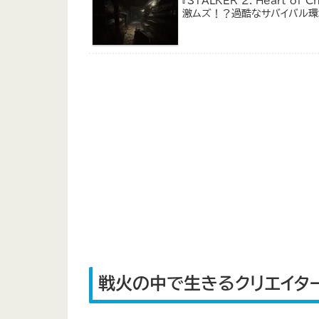
『STALKER 2: Heart 
激ムズ！？過酷なサバイバル
戦火の中で生きるクリエイタ