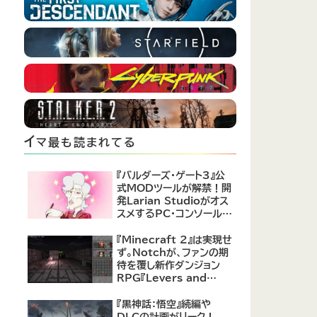
イ
マ最も読まれてる
『バルダーズ・ゲート3』公
式MODツールが解禁！開
発Larian Studioがオス
スメするPC・コンソール向
けMOD12選が公開
『Minecraft 2』は実現せ
ず。Notchが、ファンの期
待を覆し新作ダンジョン
RPG『Levers and
Chests』に注力すると発
表！
『黒神話：悟空』続編や
DLCの計画がリーク！