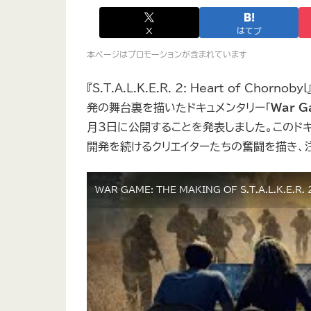
X
はてブ
本ページはプロモーションが含まれています
『S.T.A.L.K.E.R. 2: Heart of Cho
発の舞台裏を描いたドキュメンタリー「
War Ga
月3日に公開することを発表しました。このド
開発を続けるクリエイターたちの奮闘を描き、
WAR GAME: THE MAKING OF S.T.A.L.K.E.R. 