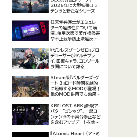
2025年に大型拡張コン
テンツと新たなシリーズ作
品の可能性が浮上
【09/17更新】
任天堂弁護士がエミュレー
ターの違法性について講
演。使用次第で著作権侵害
や不正競争防止法違反に
なる可能性があると指摘
『ゼンレスゾーンゼロ』プロ
デューサーがマルチプレ
イ、回復キャラ、コンソール
展開について語る
Steam版『バルダーズ・ゲ
ート 3』ロード時間を劇的
に短縮するMODが登場！
他のMOD併用でも効果を
発揮、プレイヤーから高評
価
KR『LOST ARK』新規ア
バター"ゴシック"、一部コ
ンテンツの不具合修正など
を含むアップデートを実
施。
『Atomic Heart (アトミ