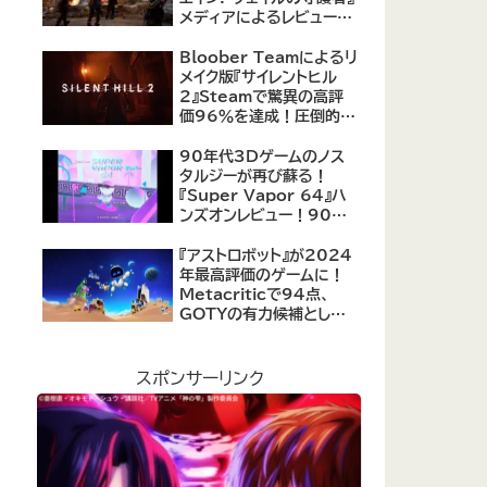
メディアによるレビューが
公開！自由度の高いキャ
ラクター育成システムは好
Bloober Teamによるリ
評、戦闘システムは賛否あ
メイク版『サイレントヒル
り
2』Steamで驚異の高評
価96％を達成！圧倒的な
評価を受ける名作ホラー
の復活
90年代3Dゲームのノス
タルジーが再び蘇る！
『Super Vapor 64』ハ
ンズオンレビュー！90年
代のゲーム体験を現代に
再現したノスタルジックア
『アストロボット』が2024
クション
年最高評価のゲームに！
Metacriticで94点、
GOTYの有力候補として
注目集める
スポンサーリンク