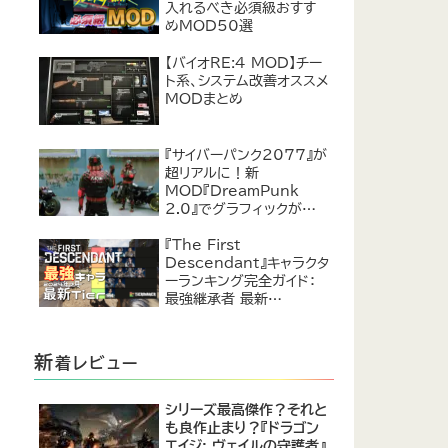
入れるべき必須級おすす
めMOD50選
【バイオRE:4 MOD】チー
ト系、システム改善オススメ
MODまとめ
『サイバーパンク2077』が
超リアルに！新
MOD『DreamPunk
2.0』でグラフィックが恐ろ
しいほど進化
『The First
Descendant』キャラクタ
ーランキング完全ガイド：
最強継承者 最新
Tier【2024年7月】
新
着レビュー
シリーズ最高傑作？それと
も良作止まり？『ドラゴン
エイジ: ヴェイルの守護者』