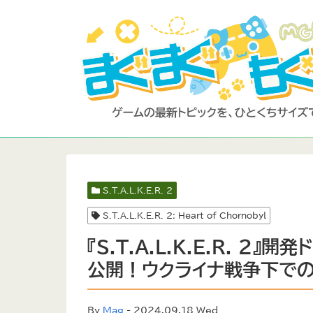
S.T.A.L.K.E.R. 2
S.T.A.L.K.E.R. 2: Heart of Chornobyl
『S.T.A.L.K.E.R. 2』
公開！ウクライナ戦争下で
By
Mag
- 2024.09.18 Wed