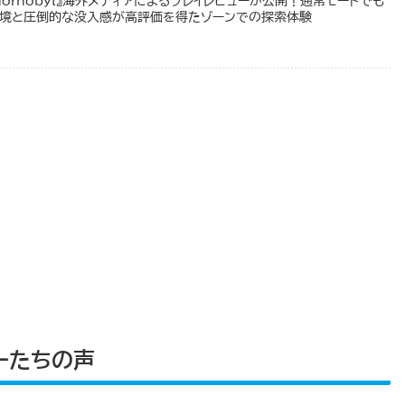
of Chornobyl』海外メディアによるプレイレビューが公開！通常モードでも
環境と圧倒的な没入感が高評価を得たゾーンでの探索体験
ーたちの声