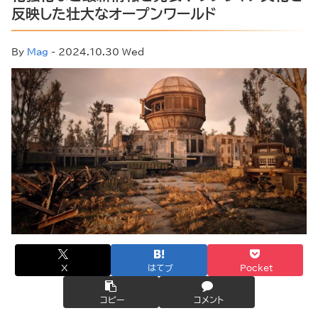
反映した壮大なオープンワールド
By
Mag
- 2024.10.30 Wed
X
はてブ
Pocket
コピー
コメント