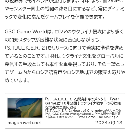
の視界外でもイベントが進行
します。これにより、他のNPC
やモンスター同士の戦闘の跡を目にするなど、常にダイナミ
ックで変化に富んだゲームプレイを体験できます。
GSC Game Worldは、ロシアのウクライナ侵攻により多く
の開発スタッフが困難な状況に直面しながらも、
「S.T.A.L.K.E.R. 2」をリリースに向けて着実に準備を進め
ているとのことです。同社はウクライナ文化をグローバルに
発信する手段としても本作を重要視しており、その一環とし
てゲーム内からロシア語音声やロシア地域での販売を取りや
めています。
『S.T.A.L.K.E.R. 2』開発ドキュメンタリー「War
Game」が10月公開！ウクライナ戦争下での壮絶
な開発の裏側に迫る
『S.T.A.L.K.E.R. 2: Heart of Chornobyl』のリリースを
控え、GSC Game WorldとXboxは、ゲーム開発の舞台裏
を描いたドキュメンタリー「War Game: The Making of
S.T.A....
magurowch.net
2024.09.18