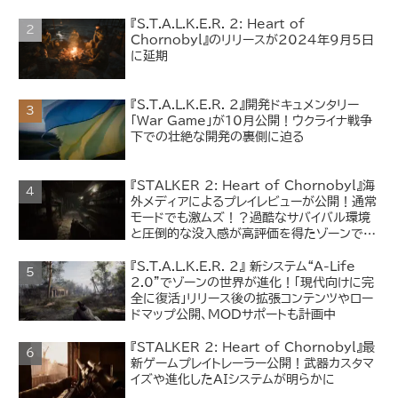
るMODを紹介
『S.T.A.L.K.E.R. 2: Heart of
Chornobyl』のリリースが2024年9月5日
に延期
『S.T.A.L.K.E.R. 2』開発ドキュメンタリー
「War Game」が10月公開！ウクライナ戦争
下での壮絶な開発の裏側に迫る
『STALKER 2: Heart of Chornobyl』海
外メディアによるプレイレビューが公開！通常
モードでも激ムズ！？過酷なサバイバル環境
と圧倒的な没入感が高評価を得たゾーンでの
探索体験
『S.T.A.L.K.E.R. 2』 新システム“A-Life
2.0”でゾーンの世界が進化！「現代向けに完
全に復活」リリース後の拡張コンテンツやロー
ドマップ公開、MODサポートも計画中
『STALKER 2: Heart of Chornobyl』最
新ゲームプレイトレーラー公開！武器カスタマ
イズや進化したAIシステムが明らかに