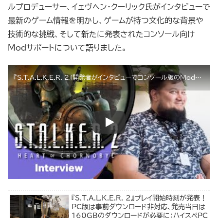
ルプロデューサー、イェヴヘン・クーリック氏がインタビューで
最新のゲーム情報を明かし、ゲームが持つ文化的な背景や
技術的な挑戦、そして新たに発表されたコンソール向け
Modサポートについて語りました。
『S.T.A.L.K.E.R. 2』開発者がインタビューでコンソール版のMod対応やパフォーマンス最適化強化など最新情報を発表！ウクライナ文化を反映した壮大なオープンワールド
『S.T.A.L.K.E.R. 2』プレイ開始時刻が発表！
PC版は事前ダウンロード非対応、発売当日は
160GBのダウンロードが必要に：ハイスペPC