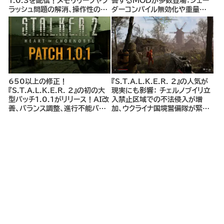
1.0.3を配信！メモリリークやク
善するMODが多数登場：シェー
ラッシュ問題の解消、操作性の向
ダーコンパイル無効化や重量制
上、クエスト関連バグの修正、AI
限解除MODなど、プレイヤー体
の改良、セーブデータの安定化な
験を大幅に向上させるMODを
ど
紹介
650以上の修正！
『S.T.A.L.K.E.R. 2』の人気が
『S.T.A.L.K.E.R. 2』の初の大
現実にも影響： チェルノブイリ立
型パッチ1.0.1がリリース！AI改
入禁止区域での不法侵入が増
善、バランス調整、進行不能バグ
加、ウクライナ国境警備隊が緊急
修正など650以上の修正内容
警告
で、さらなる快適なゲーム体験を
実現。