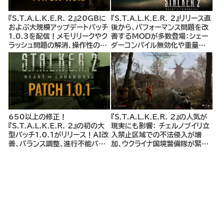
『S.T.A.L.K.E.R. 2』20GBに
『S.T.A.L.K.E.R. 2』リリース直
およぶ大規模アップデートパッチ
後から、パフォーマンス問題を改
1.0.3を配信！メモリリークやク
善するMODが多数登場：シェー
ラッシュ問題の解消、操作性の向
ダーコンパイル無効化や重量制
上、クエスト関連バグの修正、AI
限解除MODなど、プレイヤー体
の改良、セーブデータの安定化な
験を大幅に向上させるMODを
ど
紹介
650以上の修正！
『S.T.A.L.K.E.R. 2』の人気が
『S.T.A.L.K.E.R. 2』の初の大
現実にも影響： チェルノブイリ立
型パッチ1.0.1がリリース！AI改
入禁止区域での不法侵入が増
善、バランス調整、進行不能バグ
加、ウクライナ国境警備隊が緊急
修正など650以上の修正内容
警告
で、さらなる快適なゲーム体験を
実現。