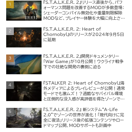
『S.T.A.L.K.E.R. 2』リリース直後から、パフ
ォーマンス問題を改善するMODが多数登場：
シェーダーコンパイル無効化や重量制限解除
MODなど、プレイヤー体験を大幅に向上させ
るMODを紹介
『S.T.A.L.K.E.R. 2: Heart of
Chornobyl』のリリースが2024年9月5日
に延期
『S.T.A.L.K.E.R. 2』開発ドキュメンタリー
「War Game」が10月公開！ウクライナ戦争
下での壮絶な開発の裏側に迫る
『STALKER 2: Heart of Chornobyl』海
外メディアによるプレイレビューが公開！通常
モードでも激ムズ！？過酷なサバイバル環境
と圧倒的な没入感が高評価を得たゾーンでの
探索体験
『S.T.A.L.K.E.R. 2』 新システム“A-Life
2.0”でゾーンの世界が進化！「現代向けに完
全に復活」リリース後の拡張コンテンツやロー
ドマップ公開、MODサポートも計画中