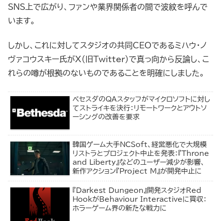
SNS上で広がり、ファンや業界関係者の間で波紋を呼んで
います。
しかし、これに対してスタジオの共同CEOであるミハウ・ノ
ヴァコウスキー氏がX（旧Twitter）で真っ向から反論し、こ
れらの噂が根拠のないものであることを明確にしました。
ベセスダのQAスタッフがマイクロソフトに対し
てストライキを決行：リモートワークとアウトソ
ーシングの改善を要求
韓国ゲーム大手NCSoft、経営悪化で大規模
リストラとプロジェクト中止を発表：『Throne
and Liberty』などのユーザー減少が影響、
新作アクション『Project M』が開発中止に
『Darkest Dungeon』開発スタジオRed
HookがBehaviour Interactiveに買収：
ホラーゲーム界の新たな戦力に