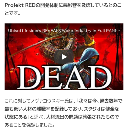
Projekt REDの開発体制に悪影響を及ぼしているとのこ
とです。
Ubisoft Insiders REVEALS Woke Industry in Full PANIC Mode + Assassin's Creed Shadows & Witcher BURN
これに対してノヴァコウスキー氏は、「
我々は今、過去数年で
最も低い人材の離職率を記録しており、スタジオは健全な
状態にある
」と述べ、
人材流出の問題は誇張されたもの
で
あることを強調しました。