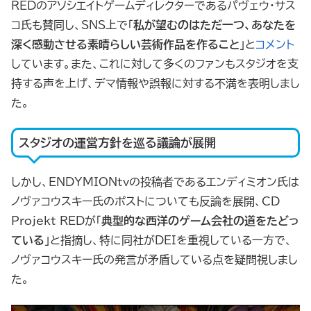
REDのアソシエイトゲームディレクターであるパヴェウ・サス
コ氏も賛同し、SNS上で「
私が望むのはただ一つ、あなたを
深く感動させる素晴らしい芸術作品を作ること
」と
コメント
しています。また、これに対して多くのファンもスタジオを支
持する声を上げ、デマ情報や誤報に対する不満を表明しまし
た。
スタジオの運営方針を巡る議論が展開
しかし、ENDYMIONtvの投稿者であるエンディミオン氏は
ノヴァコウスキー氏のポストについても反論を展開、CD
Projekt REDが「
典型的な西洋のゲーム会社の道をたどっ
ている
」と指摘し、特に同社がDEIを重視している一方で、
ノヴァコウスキー氏の発言が矛盾している点を疑問視しまし
た。