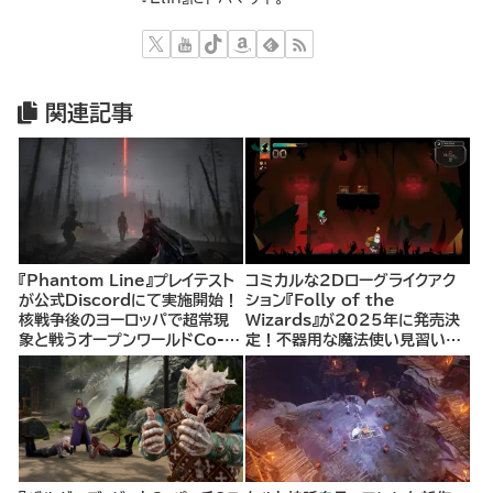
関連記事
『Phantom Line』プレイテスト
コミカルな2Dローグライクアク
が公式Discordにて実施開始！
ション『Folly of the
核戦争後のヨーロッパで超常現
Wizards』が2025年に発売決
象と戦うオープンワールドCo-
定！不器用な魔法使い見習いと
opシューター
して、ランダム生成ダンジョンを
探索し、世界を救う冒険へ。