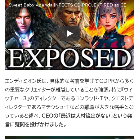
Sweet Baby Agenda INFECTS CD PROJEKT RED as CEO Panics + EndymionTv SWARMED by Woke Freaks
エンディミオン氏は、具体的な名前を挙げてCDPRから多く
の重要なクリエイターが離職していることを強調。特に『ウィ
ッチャー3』のディレクターであるコンラッド・Tや、クエストデ
ィレクターであるマテウシュ・Tなどの離職が大きな痛手とな
っていると述べ、
CEOの「最近は人材流出がない」という発
言に疑問を投げかけました。