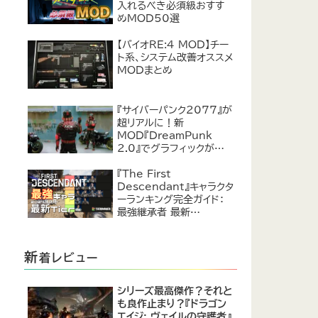
入れるべき必須級おすす
めMOD50選
【バイオRE:4 MOD】チー
ト系、システム改善オススメ
MODまとめ
『サイバーパンク2077』が
超リアルに！新
MOD『DreamPunk
2.0』でグラフィックが恐ろ
しいほど進化
『The First
Descendant』キャラクタ
ーランキング完全ガイド：
最強継承者 最新
Tier【2024年7月】
新
着レビュー
シリーズ最高傑作？それと
も良作止まり？『ドラゴン
エイジ: ヴェイルの守護者』