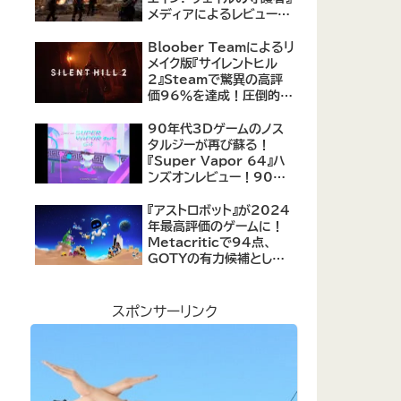
メディアによるレビューが
公開！自由度の高いキャ
ラクター育成システムは好
Bloober Teamによるリ
評、戦闘システムは賛否あ
メイク版『サイレントヒル
り
2』Steamで驚異の高評
価96％を達成！圧倒的な
評価を受ける名作ホラー
の復活
90年代3Dゲームのノス
タルジーが再び蘇る！
『Super Vapor 64』ハ
ンズオンレビュー！90年
代のゲーム体験を現代に
再現したノスタルジックア
『アストロボット』が2024
クション
年最高評価のゲームに！
Metacriticで94点、
GOTYの有力候補として
注目集める
スポンサーリンク