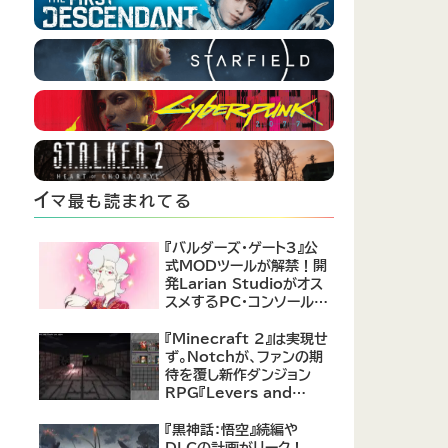
イ
マ最も読まれてる
『バルダーズ・ゲート3』公
式MODツールが解禁！開
発Larian Studioがオス
スメするPC・コンソール向
けMOD12選が公開
『Minecraft 2』は実現せ
ず。Notchが、ファンの期
待を覆し新作ダンジョン
RPG『Levers and
Chests』に注力すると発
表！
『黒神話：悟空』続編や
DLCの計画がリーク！