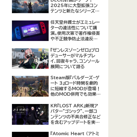
2025年に大型拡張コン
テンツと新たなシリーズ作
品の可能性が浮上
【09/17更新】
任天堂弁護士がエミュレー
ターの違法性について講
演。使用次第で著作権侵害
や不正競争防止法違反に
なる可能性があると指摘
『ゼンレスゾーンゼロ』プロ
デューサーがマルチプレ
イ、回復キャラ、コンソール
展開について語る
Steam版『バルダーズ・ゲ
ート 3』ロード時間を劇的
に短縮するMODが登場！
他のMOD併用でも効果を
発揮、プレイヤーから高評
価
KR『LOST ARK』新規ア
バター"ゴシック"、一部コ
ンテンツの不具合修正など
を含むアップデートを実
施。
『Atomic Heart (アトミ