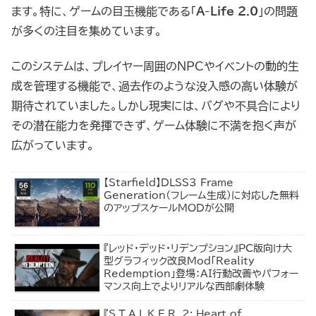
ます。特に、ゲームの目玉機能である「
A-Life 2.0
」の問題
が多くの注目を集めています。
このシステムは、プレイヤー周囲のNPCやイベントの動的生
成を管理する機能で、過去作のような没入感の高い体験が
期待されていました。しかし現実には、バグや不具合により
その潜在能力を発揮できず、ゲーム体験に不満を抱く声が
広がっています。
【Starfield】DLSS3 Frame
Generation（フレーム生成）に対応した無料
のアップスケールMODが公開
『レッド・デッド・リデンプション』PC版向け大
型グラフィック改良Mod「Reality
Redemption」登場：AI行動改善やパフォー
マンス向上でよりリアルな西部劇体験
『S.T.A.L.K.E.R. 2: Heart of