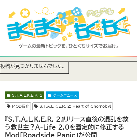
投稿が見つかりませんでした。
S.T.A.L.K.E.R. 2
ゲームニュース
MOD紹介
S.T.A.L.K.E.R. 2: Heart of Chornobyl
『S.T.A.L.K.E.R. 2』リリース直後の混乱を救
う救世主？A-Life 2.0を暫定的に修正する
Mod「Roadside Panic」が公開