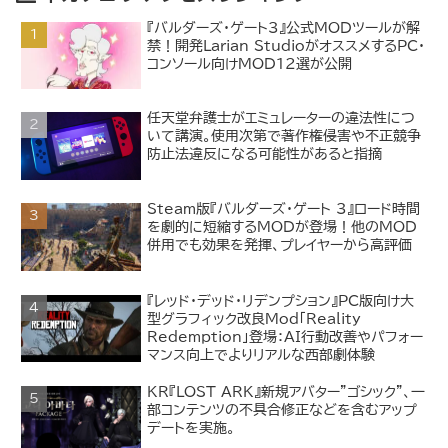
『バルダーズ・ゲート3』公式MODツールが解
禁！開発Larian StudioがオススメするPC・
コンソール向けMOD12選が公開
任天堂弁護士がエミュレーターの違法性につ
いて講演。使用次第で著作権侵害や不正競争
防止法違反になる可能性があると指摘
Steam版『バルダーズ・ゲート 3』ロード時間
を劇的に短縮するMODが登場！他のMOD
併用でも効果を発揮、プレイヤーから高評価
『レッド・デッド・リデンプション』PC版向け大
型グラフィック改良Mod「Reality
Redemption」登場：AI行動改善やパフォー
マンス向上でよりリアルな西部劇体験
KR『LOST ARK』新規アバター"ゴシック"、一
部コンテンツの不具合修正などを含むアップ
デートを実施。