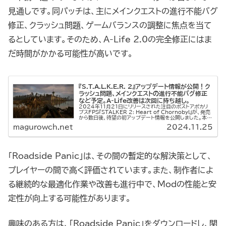
見通しです。同パッチは、主にメインクエストの進行不能バグ
修正、クラッシュ問題、ゲームバランスの調整に焦点を当て
るとしています。そのため、A-Life 2.0の完全修正にはま
だ時間がかかる可能性が高いです。
『S.T.A.L.K.E.R. 2』アップデート情報が公開！ク
ラッシュ問題、メインクエストの進行不能バグ修正
など予定。A-Life改善は次回に持ち越し。
2024年11月21日にリリースされた注目のポストアポカリ
プスFPS『STALKER 2: Heart of Chornobyl』が、発売
から数日後、待望の初アップデート情報を公開しました。本作
は、重厚な世界観と緻密なゲームデザインで話題と...
magurowch.net
2024.11.25
「Roadside Panic」は、その間の暫定的な解決策として、
プレイヤーの間で高く評価されています。また、制作者によ
る継続的な最適化作業や改善も進行中で、Modの性能と安
定性が向上する可能性があります。
興味のある方は、「Roadside Panic」をダウンロードし、関