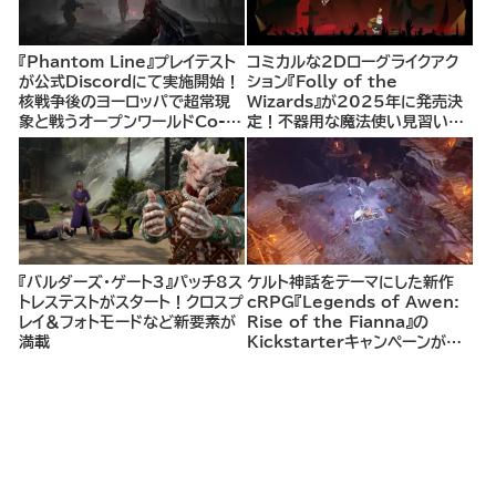
『Phantom Line』プレイテスト
コミカルな2Dローグライクアク
が公式Discordにて実施開始！
ション『Folly of the
核戦争後のヨーロッパで超常現
Wizards』が2025年に発売決
象と戦うオープンワールドCo-
定！不器用な魔法使い見習いと
opシューター
して、ランダム生成ダンジョンを
探索し、世界を救う冒険へ。
『バルダーズ・ゲート3』パッチ8ス
ケルト神話をテーマにした新作
トレステストがスタート！クロスプ
cRPG『Legends of Awen:
レイ＆フォトモードなど新要素が
Rise of the Fianna』の
満載
Kickstarterキャンペーンがま
もなく開始へ